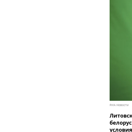
РИА Новости
Литовс
белору
условия