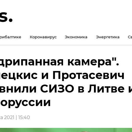
рибалтике
Коронавирус
Экономика
Энергетика
С
дрипанная камера".
ецкис и Протасевич
внили СИЗО в Литве 
оруссии
а 2021 | 15:40