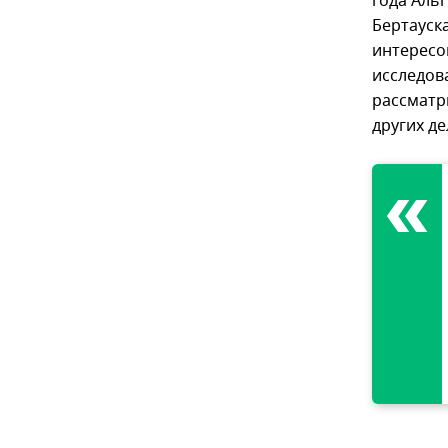
года Аль
Бертауск
интересо
исследов
рассматр
других де