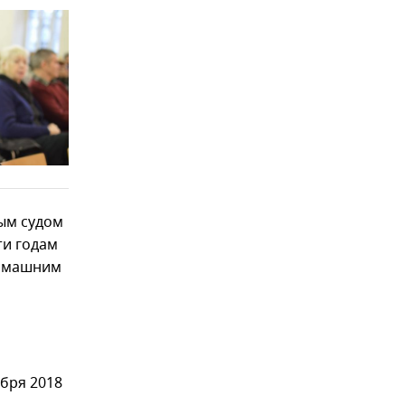
ым судом
ти годам
домашним
ября 2018