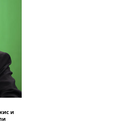
кис и
ли