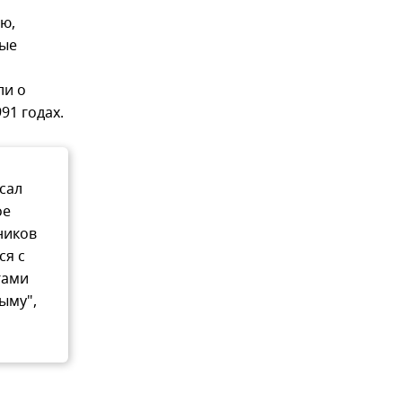
ю,
мые
ли о
91 годах.
исал
ое
ников
ся с
гами
рыму",