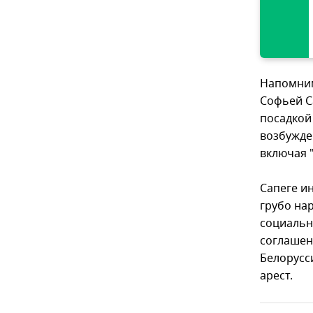
Напомним
Софьей С
посадкой
возбужде
включая 
Сапеге и
грубо на
социальн
соглашен
Белорусс
арест.