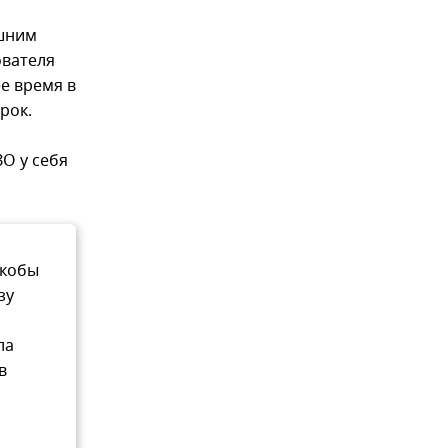
ашним
ователя
е время в
рок.
ЗО у себя
якобы
зу
ла
в