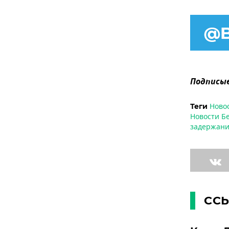
Подписыв
Ново
Теги
Новости Б
задержани
СС