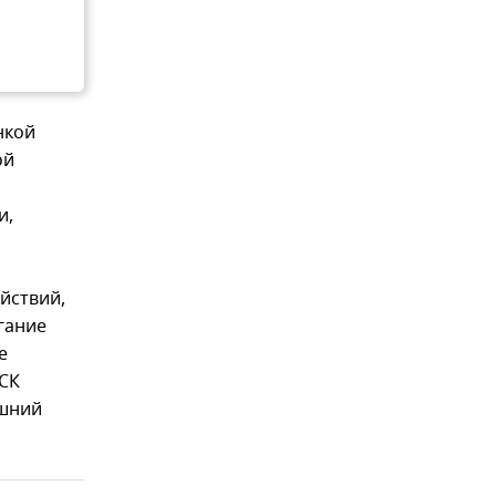
нкой
ой
и,
йствий,
гание
е
 СК
ашний