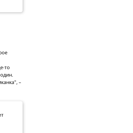
рое
е-то
 один.
канка", –
ет