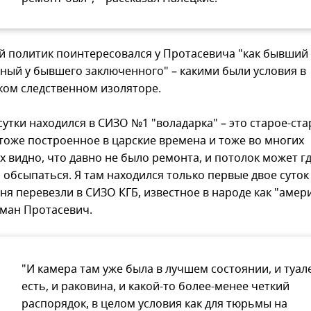
й политик поинтересовался у Протасевича "как бывший
ный у бывшего заключенного" – какими были условия в
ком следственном изоляторе.
сутки находился в СИЗО №1 "воладарка" – это старое-ста
 тоже построенное в царские времена и тоже во многих
 видно, что давно не было ремонта, и потолок может гд
 обсыпаться. Я там находился только первые двое суток
я перевезли в СИЗО КГБ, известное в народе как "амери
оман Протасевич.
"И камера там уже была в лучшем состоянии, и туал
есть, и раковина, и какой-то более-менее четкий
распорядок, в целом условия как для тюрьмы на