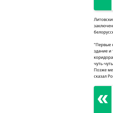
Литовски
заключен
белорусс
"Первые 
здание и
коридорах
чуть-чуть
Позже мен
сказал Р