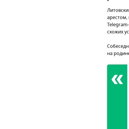
Литовски
арестом,
Telegram
схожих у
Собеседни
на родин