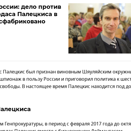
ссии: дело против
даса Палецкиса в
 сфабриковано
с Палецкис был признан виновным Шяуляйским окружн
 шпионаж в пользу России и приговорил политика к шес
свободы. В настоящее время Палецкис находится под 
Палецкиса
м Генпрокуратуры, в период с февраля 2017 года до окт