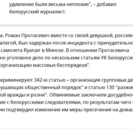
удивление были весьма неплохие", – добавил
белорусский журналист.
, Роман Протасевич вместе со своей девушкой, россия
апегой, был задержан после инцидента с принудительн
 самолета Ryanair в Минске. В отношении Протасевича
но уголовное дело по нескольким статьям УК Белорусси
"организацию массовых беспорядков".
нкриминируют 342-ю статью – организация групповых де
рушающих общественный порядок" и статью 130 "разжи
ой вражды и розни". Обвиняемые заключили досудебно
ие с белорусскими следователями, по результатам чего
ии подтвердил изменение им меры пресечения на дом