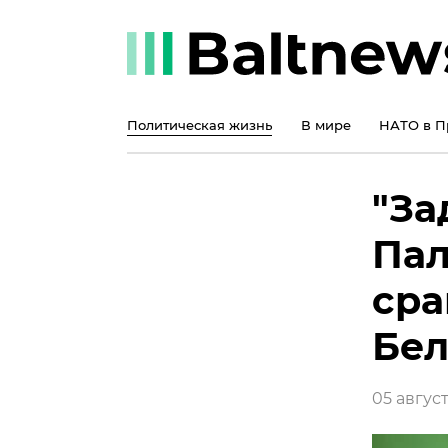
Политическая жизнь
В мире
НАТО в П
"За
Пал
сра
Бел
05 август