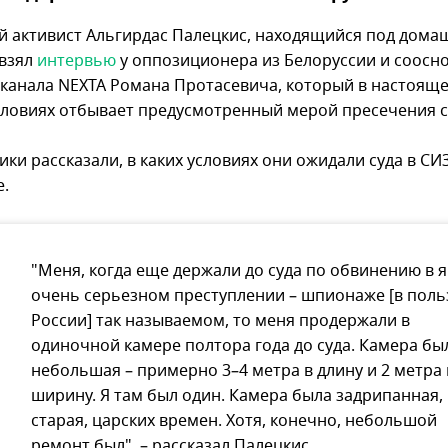
й активист Альгирдас Палецкис, находящийся под дом
 взял
интервью
у оппозиционера из Белоруссии и соосн
-канала NEXTA Романа Протасевича, который в настояще
словиях отбывает предусмотренный мерой пресечения с
ки рассказали, в каких условиях они ожидали суда в СИ
е.
"Меня, когда еще держали до суда по обвинению в 
очень серьезном преступлении – шпионаже [в поль
России] так называемом, то меня продержали в
одиночной камере полтора года до суда. Камера бы
небольшая – примерно 3–4 метра в длину и 2 метра 
ширину. Я там был один. Камера была задрипанная,
старая, царских времен. Хотя, конечно, небольшой
ремонт был", – рассказал Палецкис.