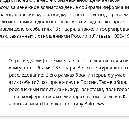
гирдас Палецкис вместе с бизнесменом Деймантасом
асом за денежное вознаграждение собирали информаци
вавшую российскую разведку. В частности, подозревае
али источники о должностных лицах и судьях, которые
ивали дело о событиях 13 января, а также информирова
лах, связанных с отношениями России и Литвы в 1990–19
"С разведками [я] не имел дела. В последние годы п
книгу про события 13 января. Вел свое журналистск
расследование. В его рамках брал интервью у участ
этих событий, которые живут в России. Также общал
российскими политиками, журналистами, политоло
– [на] конференциях и семинарах, в том числе и в К
– рассказывал Палецкис порталу Baltnews.