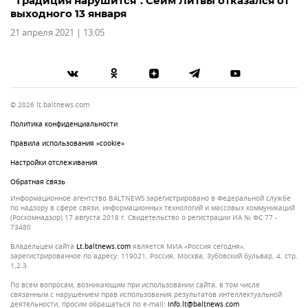
"Традиция нарушится". Сейм Литвы отказался от
выходного 13 января
21 апреля 2021 | 13:05
© 2026 lt.baltnews.com
Политика конфиденциальности
Правила использования «cookie»
Настройки отслеживания
Обратная связь
Информационное агентство BALTNEWS зарегистрировано в Федеральной службе
по надзору в сфере связи, информационных технологий и массовых коммуникаций
(Роскомнадзор) 17 августа 2018 г. Свидетельство о регистрации ИА № ФС 77 -
73480
Владельцем сайта
lt.baltnews.com
является МИА «Россия сегодня»,
зарегистрированное по адресу: 119021, Россия, Москва, Зубовский бульвар, 4, стр.
1,2.3.
По всем вопросам, возникающим при использовании сайта, в том числе
связанным с нарушением прав использования результатов интеллектуальной
деятельности, просим обращаться по e-mail:
info.lt@baltnews.com