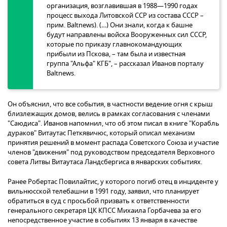
организация, возглавившая в 1988—1990 годах
процесс выхода Литовской ССР из состава СССР –
прим. Baltnews). (…) Они знали, когда к башне
будут направлены войска Вооруженных сил СССР,
которые по приказу главнокомандующих
прибыли из Пскова, – там была и известная
группа "Альфа" КГБ", – рассказал Иванов порталу
Baltnews.
Он объяснил, что все события, в частности ведение огня с крыш
близлежащих домов, велись в рамках согласования с членами
"Саюдиса". Иванов напомнил, что об этом писал в книге "Корабль
дураков" Витаутас Петкявичюс, который описал механизм
принятия решений в момент распада Советского Союза и участие
членов "движения" под руководством председателя Верховного
совета Литвы Витаутаса Ландсбергиса в январских событиях.
Ранее Робертас Повилайтис, у которого погиб отец в инциденте у
вильнюсской телебашни в 1991 году, заявил, что планирует
обратиться в суд с просьбой призвать к ответственности
генерального секретаря ЦК КПСС Михаила Горбачева за его
непосредственное участие в событиях 13 января в качестве