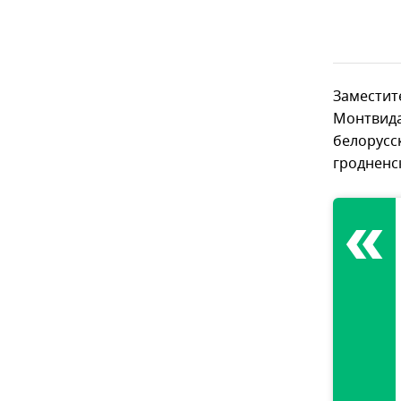
Заместит
Монтвида
белорусс
гродненск