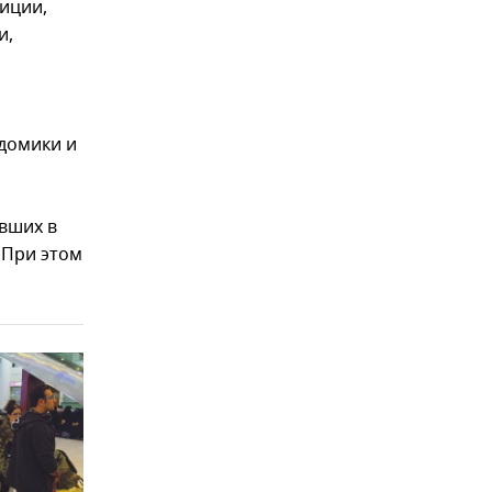
лиции,
и,
 домики и
вших в
 При этом