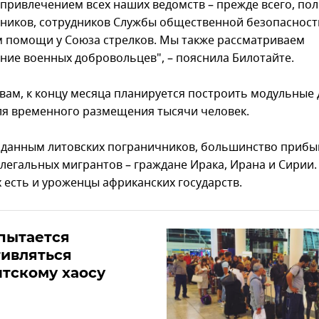
с привлечением всех наших ведомств – прежде всего, по
ников, сотрудников Службы общественной безопасност
 помощи у Союза стрелков. Мы также рассматриваем
ние военных добровольцев", – пояснила Билотайте.
овам, к концу месяца планируется построить модульные
ля временного размещения тысячи человек.
 данным литовских пограничников, большинство прибы
елегальных мигрантов – граждане Ирака, Ирана и Сирии.
х есть и уроженцы африканских государств.
пытается
ивляться
тскому хаосу