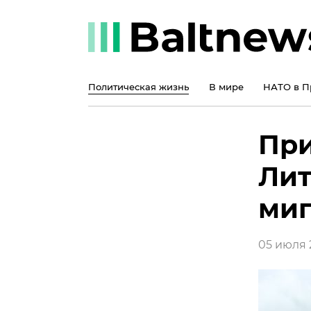
Политическая жизнь
В мире
НАТО в П
При
Лит
миг
05 июля 2