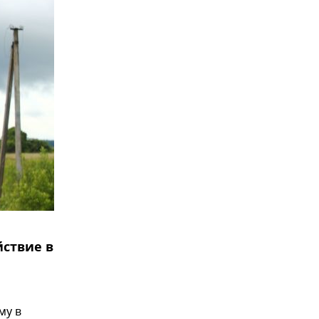
йствие в
му в