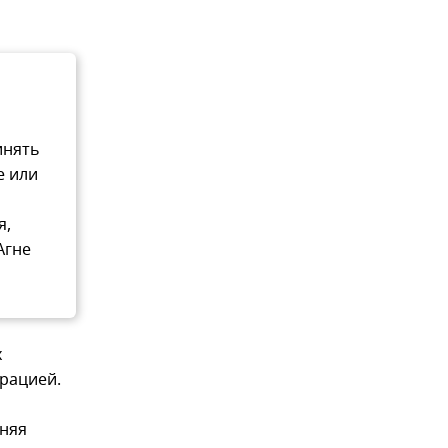
инять
е или
я,
Агне
х
грацией.
нняя