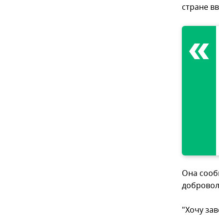
стране в
Она сооб
добровол
"Хочу за