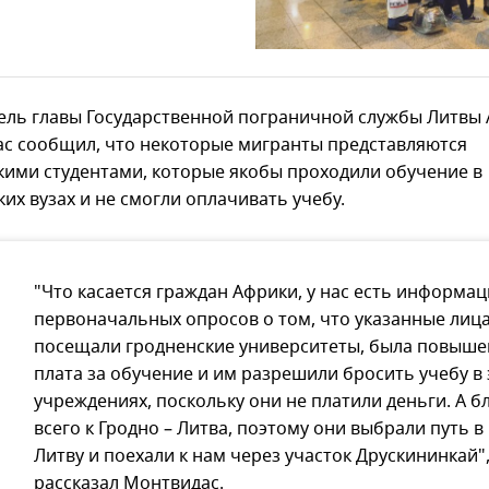
ель главы Государственной пограничной службы Литвы 
с сообщил, что некоторые мигранты представляются
кими студентами, которые якобы проходили обучение в
их вузах и не смогли оплачивать учебу.
"Что касается граждан Африки, у нас есть информац
первоначальных опросов о том, что указанные лиц
посещали гродненские университеты, была повыше
плата за обучение и им разрешили бросить учебу в 
учреждениях, поскольку они не платили деньги. А б
всего к Гродно – Литва, поэтому они выбрали путь в
Литву и поехали к нам через участок Друскининкай",
рассказал Монтвидас.