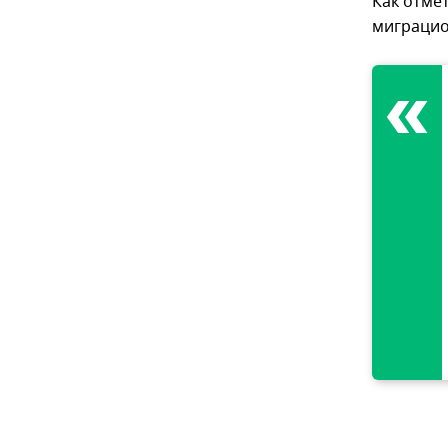
Как отме
миграцио