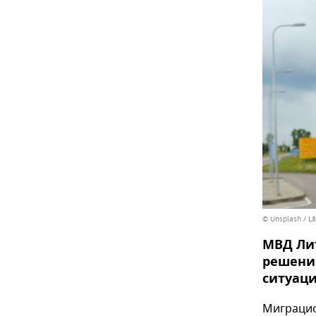
© Unsplash / L
МВД Лит
решении
ситуац
Миграцио