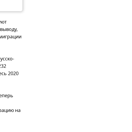
уют
 выводу,
 миграции
усско-
232
есь 2020
теперь
рацию на