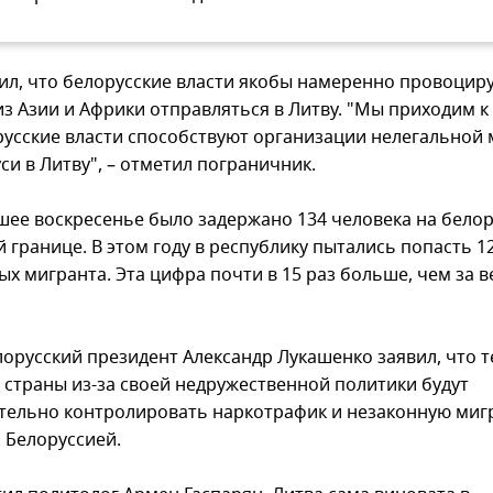
ил, что белорусские власти якобы намеренно провоцир
из Азии и Африки отправляться в Литву. "Мы приходим к
русские власти способствуют организации нелегальной
си в Литву", – отметил пограничник.
шее воскресенье было задержано 134 человека на белор
 границе. В этом году в республику пытались попасть 1
х мигранта. Эта цифра почти в 15 раз больше, чем за в
лорусский президент Александр Лукашенко заявил, что 
 страны из-за своей недружественной политики будут
тельно контролировать наркотрафик и незаконную миг
с Белоруссией.