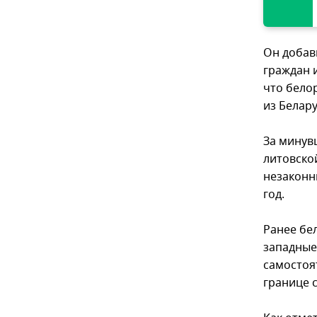
Он добав
граждан 
что бело
из Белару
За минув
литовской
незаконны
год.
Ранее бе
западные
самостоя
границе 