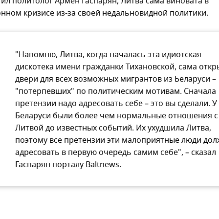
тил политолог Армен Гаспарян, Литва сама виновата в
нном кризисе из-за своей недальновидной политики.
"Напомню, Литва, когда началась эта идиотская
дискотека имени гражданки Тихановской, сама откр
двери для всех возможных мигрантов из Беларуси –
"потерпевших" по политическим мотивам. Сначала
претензии надо адресовать себе – это вы сделали. У
Беларуси были более чем нормальные отношения с
Литвой до известных событий. Их ухудшила Литва,
поэтому все претензии эти малоприятные люди до
адресовать в первую очередь самим себе", – сказал
Гаспарян порталу Baltnews.