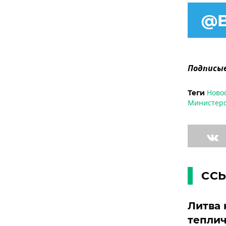
Подписыв
Ново
Теги
Министерс
СС
Литва 
теплич