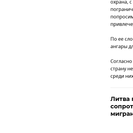
охрана, 
погранич
попросим
привлече
По ее сл
ангары д
Согласно
страну н
среди ни
Литва 
сопрот
мигран