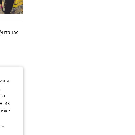
Антанас
ия из
а
на
этих
лиже
 –