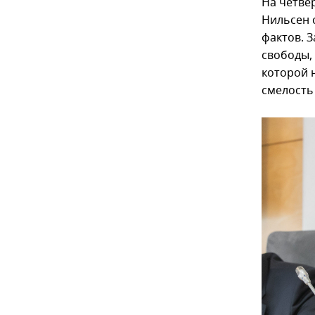
На четве
Нильсен с
фактов. 
свободы,
которой 
смелость