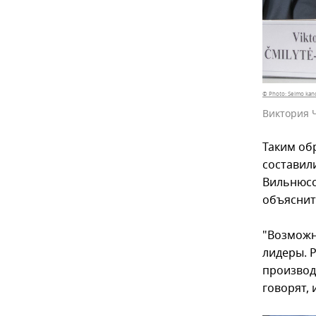
© Photo: Seimo kance
Виктория 
Таким об
составил
Вильнюсс
объяснит
"Возможн
лидеры. Р
производи
говорят,