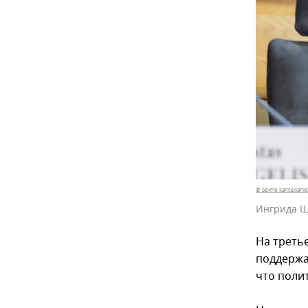
© Seimo kanceliarij
Ингрида 
На треть
поддержа
что полит