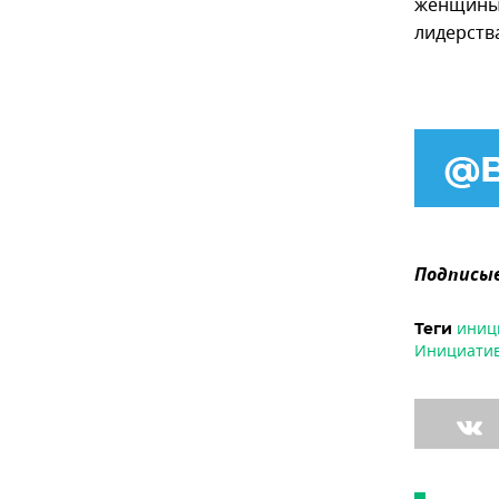
женщины,
лидерства
Подписыв
иниц
Теги
Инициатив