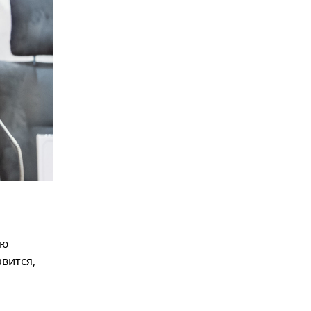
ую
вится,