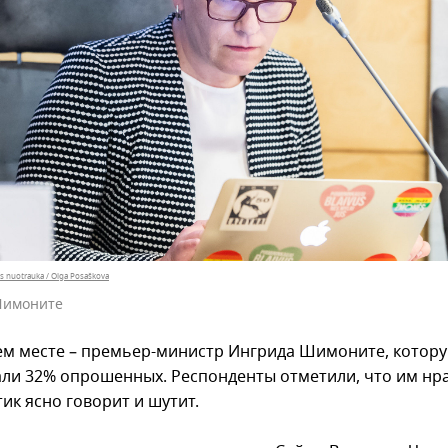
os nuotrauka / Olga Posaškova
Шимоните
ем месте – премьер-министр Ингрида Шимоните, котор
ли 32% опрошенных. Респонденты отметили, что им нра
ик ясно говорит и шутит.