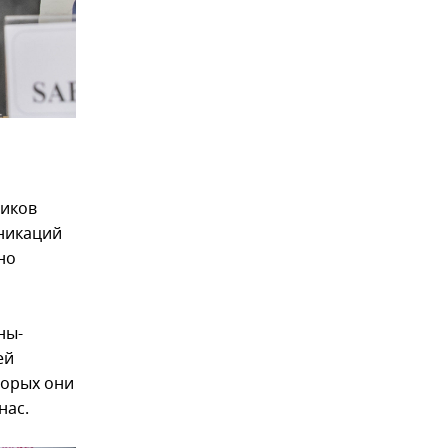
тиков
никаций
но
ны-
ей
торых они
нас.