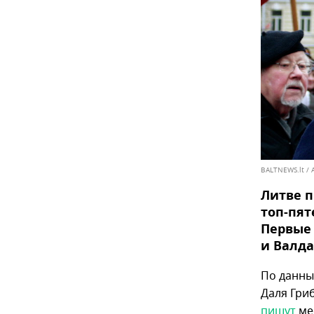
BALTNEWS.lt / 
Литве п
топ-пят
Первые 
и Валда
По данны
Даля Гри
пишут
ме