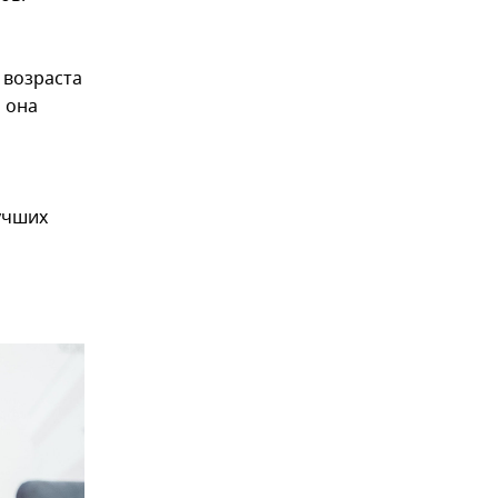
 возраста
о она
лучших