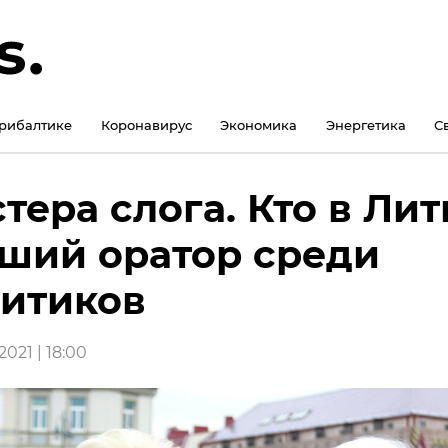
рибалтике
Коронавирус
Экономика
Энергетика
С
тера слога. Кто в Лит
ший оратор среди
итиков
021 | 18:00