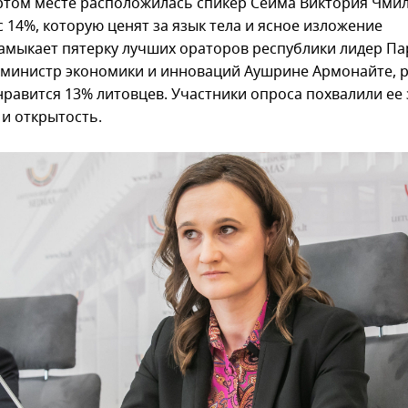
ртом месте расположилась спикер Сейма Виктория Чмил
 14%, которую ценят за язык тела и ясное изложение
Замыкает пятерку лучших ораторов республики лидер П
 министр экономики и инноваций Аушрине Армонайте, 
нравится 13% литовцев. Участники опроса похвалили ее 
 и открытость.