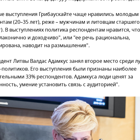
е выступления Грибаускайте чаще нравились молодым
нтам (20–35 лет), реже – мужчинам и литовцам старшего
т). В выступлениях политика респондентам нравится, чт
"лаконично и доходчиво", или "ее речь рациональна,
ирована, наводит на размышления".
идент Литвы Валдас Адамкус занял второе место среди 
-политиков. Его выступления были признаны наиболее
тельными 33% респондентов. Адамкуса люди ценят за
нность, умение установить связь с аудиторией".