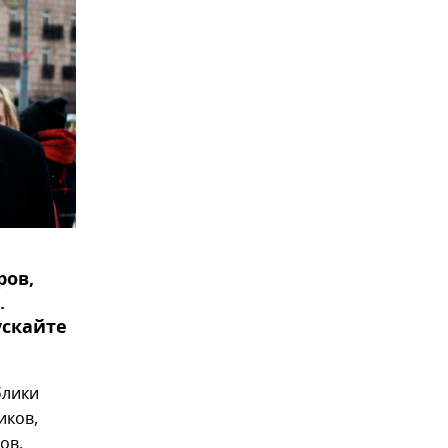
ров,
.
ускайте
блики
иков,
ов.