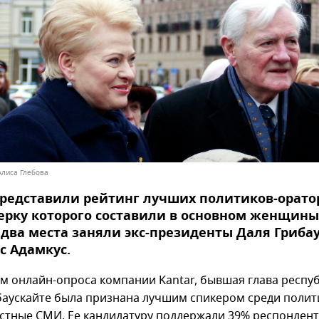
Алиса Глебова
редставили рейтинг лучших политиков-орато
ерку которого составили в основном женщины
два места заняли экс-президенты Даля Гриба
с Адамкус.
м онлайн-опроса компании Kantar, бывшая глава респу
баускайте была признана лучшим спикером среди полит
стные СМИ. Ее кандидатуру поддержали 39% респондент