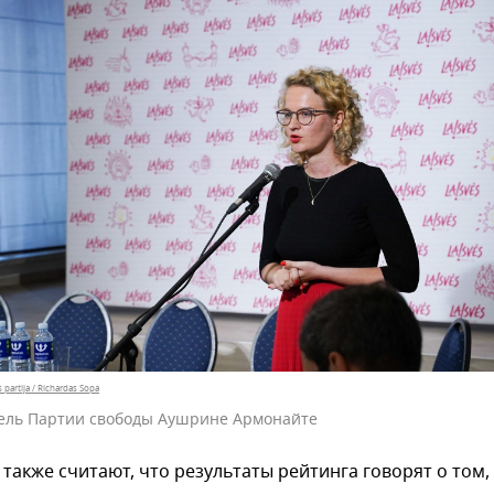
 partija / Richardas Sopa
ель Партии свободы Аушрине Армонайте
также считают, что результаты рейтинга говорят о том,