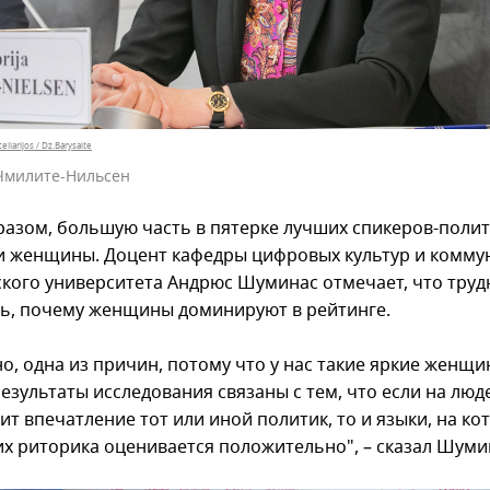
liarijos / Dz.Barysaite
Чмилите-Нильсен
разом, большую часть в пятерке лучших спикеров-поли
и женщины. Доцент кафедры цифровых культур и комму
кого университета Андрюс Шуминас отмечает, что труд
ь, почему женщины доминируют в рейтинге.
о, одна из причин, потому что у нас такие яркие женщи
езультаты исследования связаны с тем, что если на люд
т впечатление тот или иной политик, то и языки, на ко
 их риторика оценивается положительно", – сказал Шуми