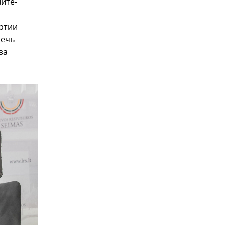
ите-
артии
речь
за