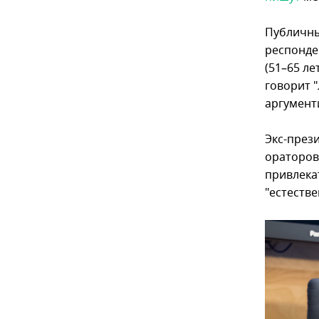
Публичны
респонде
(51–65 ле
говорит 
аргумент
Экс-през
ораторов
привлека
"естестве