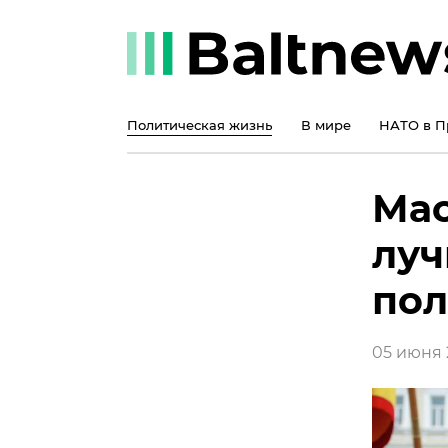
Политическая жизнь
В мире
НАТО в П
Мас
луч
пол
05 июня 2