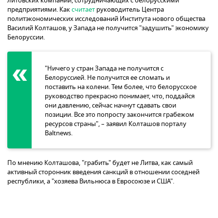
литовских компаний, сотрудничающих с белорусскими
предприятиями. Как
считает
руководитель Центра
политэкономических исследований Института нового общества
Василий Колташов, у Запада не получится "задушить" экономику
Белоруссии.
"Ничего у стран Запада не получится с
Белоруссией. Не получится ее сломать и
поставить на колени. Тем более, что белорусское
руководство прекрасно понимает, что, поддайся
они давлению, сейчас начнут сдавать свои
позиции. Все это попросту закончится грабежом
ресурсов страны", – заявил Колташов порталу
Baltnews.
По мнению Колташова, "грабить" будет не Литва, как самый
активный сторонник введения санкций в отношении соседней
республики, а "хозяева Вильнюса в Евросоюзе и США".