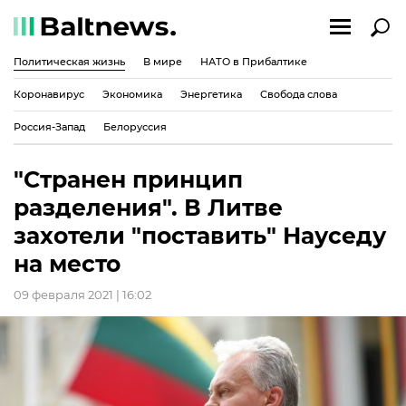
Политическая жизнь
В мире
НАТО в Прибалтике
Коронавирус
Экономика
Энергетика
Свобода слова
Россия-Запад
Белоруссия
"Странен принцип
разделения". В Литве
захотели "поставить" Науседу
на место
09 февраля 2021 | 16:02