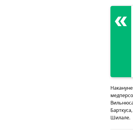
Накануне 
медперсо
Вильнюса
Барткуса
Шилале.