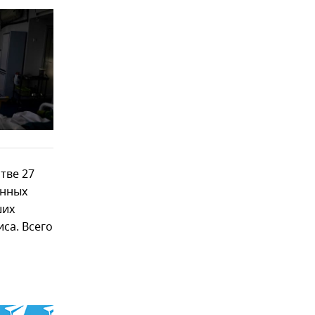
тве 27
енных
ших
са. Всего