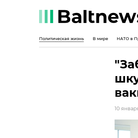
Политическая жизнь
В мире
НАТО в П
"За
шку
вак
10 января