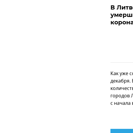
В Литв
умерш
корон
Как уже с
декабря. 
количест
городов 
с начала 