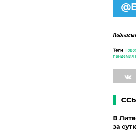
Подписыв
Ново
Теги
пандемия 
СС
В Литв
за сут