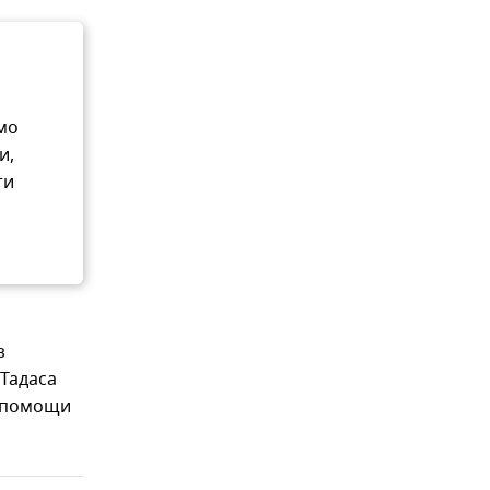
мо
и,
ти
з
 Тадаса
й помощи