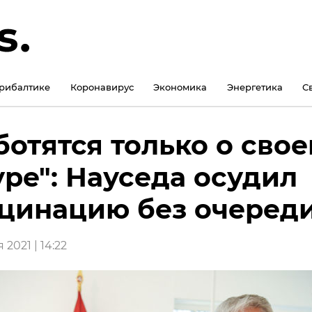
рибалтике
Коронавирус
Экономика
Энергетика
С
ботятся только о свое
ре": Науседа осудил
цинацию без очеред
 2021 | 14:22