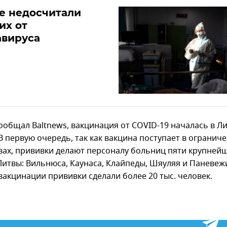
е недосчитали
их от
авируса
ообщал Baltnews, вакцинация от COVID-19 началась в Ли
В первую очередь, так как вакцина поступает в огранич
вах, прививки делают персоналу больниц пяти крупней
Литвы: Вильнюса, Каунаса, Клайпеды, Шяуляя и Паневежи
вакцинации прививки сделали более 20 тыс. человек.