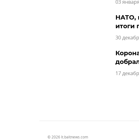
03 января
НАТО, 
итоги 
30 декабр
Корона
добрал
17 декабр
© 2026 lt.baltnews.com