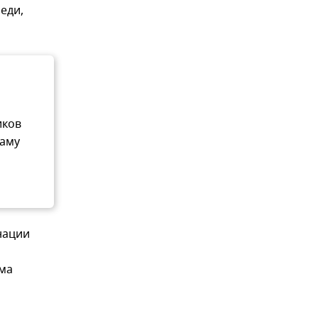
еди,
иков
саму
нации
има