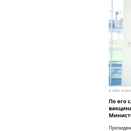
© Office of the
По его 
вакцин
Министе
Президен