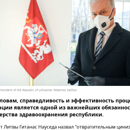
 President of the Republic of Lithuania/ Robertas Dačkus
словам, справедливость и эффективность проц
ации является одной из важнейших обязанно
рства здравоохранения республики.
т Литвы Гитанас Науседа назвал "отвратительным цини