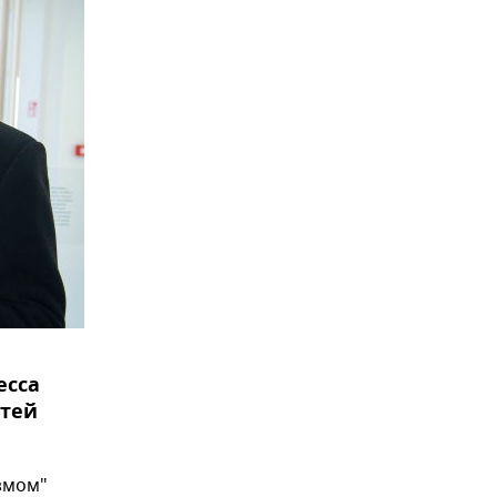
есса
стей
змом"