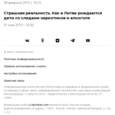
08 февраля 2019 | 18:15
Страшная реальность. Как в Литве рождаются
дети со следами наркотиков и алкоголя
01 мая 2019 | 16:00
© 2026 lt.baltnews.com
Политика конфиденциальности
Правила использования «cookie»
Настройки отслеживания
Обратная связь
Информационное агентство BALTNEWS зарегистрировано в Федеральной службе
по надзору в сфере связи, информационных технологий и массовых коммуникаций
(Роскомнадзор) 17 августа 2018 г. Свидетельство о регистрации ИА № ФС 77 -
73480
Владельцем сайта
lt.baltnews.com
является МИА «Россия сегодня»,
зарегистрированное по адресу: 119021, Россия, Москва, Зубовский бульвар, 4, стр.
1,2.3.