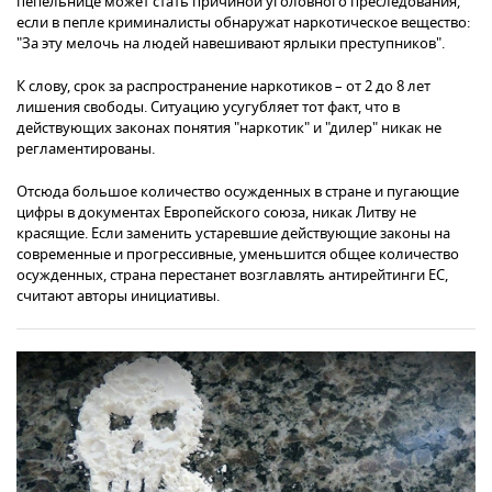
пепельнице может стать причиной уголовного преследования,
если в пепле криминалисты обнаружат наркотическое вещество:
"За эту мелочь на людей навешивают ярлыки преступников".
К слову, срок за распространение наркотиков – от 2 до 8 лет
лишения свободы. Ситуацию усугубляет тот факт, что в
действующих законах понятия "наркотик" и "дилер" никак не
регламентированы.
Отсюда большое количество осужденных в стране и пугающие
цифры в документах Европейского союза, никак Литву не
красящие. Если заменить устаревшие действующие законы на
современные и прогрессивные, уменьшится общее количество
осужденных, страна перестанет возглавлять антирейтинги ЕС,
считают авторы инициативы.