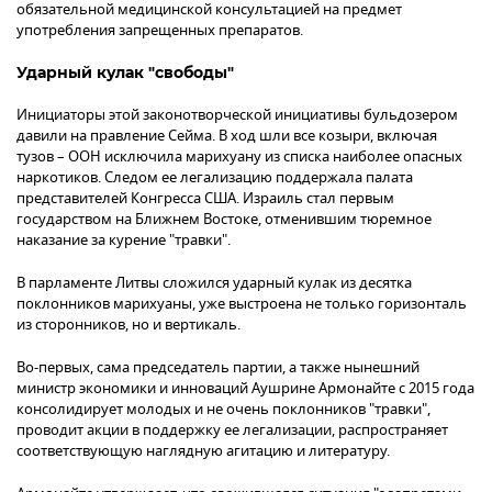
обязательной медицинской консультацией на предмет
употребления запрещенных препаратов.
Ударный кулак "свободы"
Инициаторы этой законотворческой инициативы бульдозером
давили на правление Сейма. В ход шли все козыри, включая
тузов – ООН исключила марихуану из списка наиболее опасных
наркотиков. Следом ее легализацию поддержала палата
представителей Конгресса США. Израиль стал первым
государством на Ближнем Востоке, отменившим тюремное
наказание за курение "травки".
В парламенте Литвы сложился ударный кулак из десятка
поклонников марихуаны, уже выстроена не только горизонталь
из сторонников, но и вертикаль.
Во-первых, сама председатель партии, а также нынешний
министр экономики и инноваций Аушрине Армонайте с 2015 года
консолидирует молодых и не очень поклонников "травки",
проводит акции в поддержку ее легализации, распространяет
соответствующую наглядную агитацию и литературу.