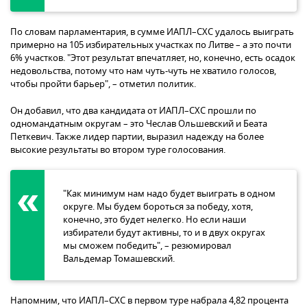
По словам парламентария, в сумме ИАПЛ–СХС удалось выиграть
примерно на 105 избирательных участках по Литве – а это почти
6% участков. "Этот результат впечатляет, но, конечно, есть осадок
недовольства, потому что нам чуть-чуть не хватило голосов,
чтобы пройти барьер", – отметил политик.
Он добавил, что два кандидата от ИАПЛ–СХС прошли по
одномандатным округам – это Чеслав Ольшевский и Беата
Петкевич. Также лидер партии, выразил надежду на более
высокие результаты во втором туре голосования.
"Как минимум нам надо будет выиграть в одном
округе. Мы будем бороться за победу, хотя,
конечно, это будет нелегко. Но если наши
избиратели будут активны, то и в двух округах
мы сможем победить", – резюмировал
Вальдемар Томашевский.
Напомним, что ИАПЛ–СХС в первом туре набрала 4,82 процента