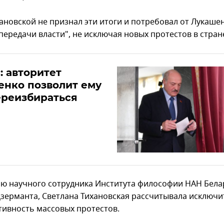
ановской не признал эти итоги и потребовал от Лукаше
передачи власти", не исключая новых протестов в стран
: авторитет
енко позволит ему
ереизбираться
ю научного сотрудника Института философии НАН Бела
Дзерманта, Светлана Тихановская рассчитывала исключ
тивность массовых протестов.