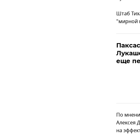
Штаб Тих
"мирной 
Паксас
Лукаш
еще п
По мнени
Алексея 
на эффек