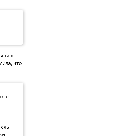
ляцию.
дила, что
нкте
тель
ки