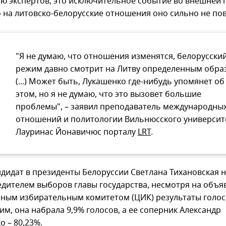
ю экспертов, это исключительное событие во внешней 
о на литовско-белорусские отношения оно сильно не пов
"Я не думаю, что отношения изменятся, белорусски
режим давно смотрит на Литву определенным обра
(...) Может быть, Лукашенко где-нибудь упомянет об
этом, но я не думаю, что это вызовет большие
проблемы", – заявил преподаватель международны
отношений и политологии Вильнюсского университ
Лауринас Йонавичюс порталу
LRT
.
ндидат в президенты Белоруссии Светлана Тихановская 
едителем выборов главы государства, несмотря на объ
ным избирательным комитетом (ЦИК) результаты голос
им, она набрала 9,9% голосов, а ее соперник Александр
 – 80,23%.