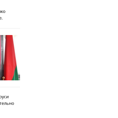
нко
е.
руси
ительно