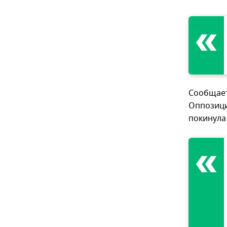
Сообщает
Оппозици
покинула 