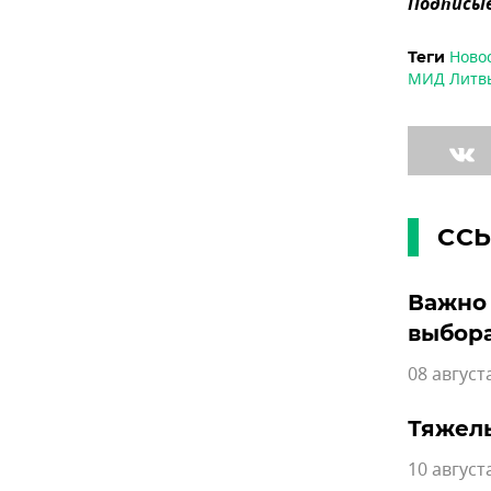
Подписыв
Ново
Теги
МИД Литв
СС
Важно 
выбора
08 август
Тяжелы
10 август