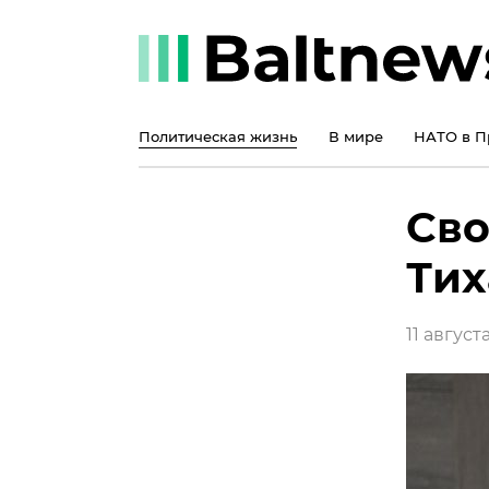
Политическая жизнь
В мире
НАТО в П
Сво
Тих
11 августа