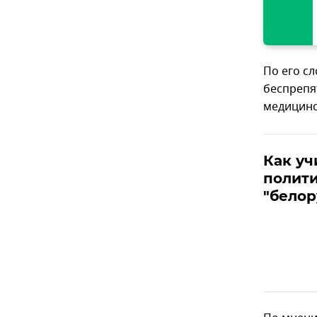
По его с
беспрепя
медицинс
Как уч
полити
"белор