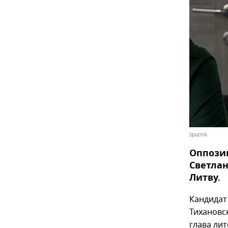
Sputnik
Оппози
Светлан
Литву.
Кандидат
Тихановс
глава ли