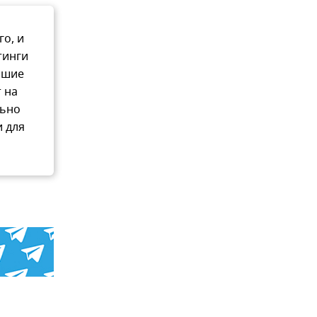
о, и
тинги
йшие
 на
льно
и для