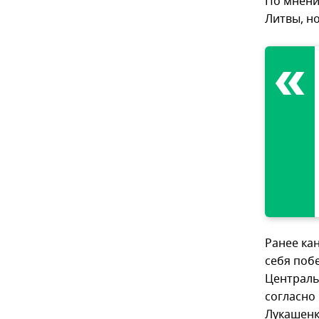
По мнени
Литвы, н
Ранее ка
себя поб
Централь
согласно 
Лукашенко