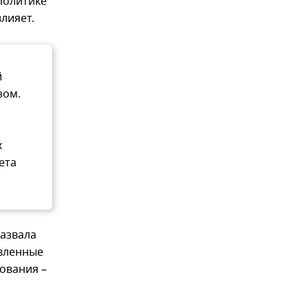
политике
лияет.
й
зом.
х
ета
назвала
явленные
ования –