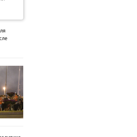
для
сле