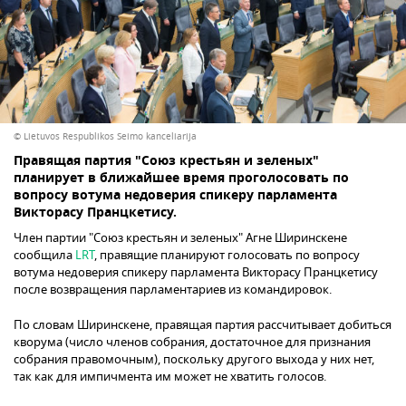
© Lietuvos Respublikos Seimo kanceliarija
Правящая партия "Союз крестьян и зеленых"
планирует в ближайшее время проголосовать по
вопросу вотума недоверия спикеру парламента
Викторасу Пранцкетису.
Член партии "Союз крестьян и зеленых" Агне Ширинскене
сообщила
LRT
, правящие планируют голосовать по вопросу
вотума недоверия спикеру парламента Викторасу Пранцкетису
после возвращения парламентариев из командировок.
По словам Ширинскене, правящая партия рассчитывает добиться
кворума (число членов собрания, достаточное для признания
собрания правомочным), поскольку другого выхода у них нет,
так как для импичмента им может не хватить голосов.