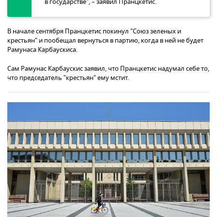
в государстве", – заявил Пранцкетис.
В начале сентября Пранцкетис покинул "Союз зеленых и
крестьян" и пообещал вернуться в партию, когда в ней не будет
Рамунаса Карбаускиса.
Сам Рамунас Карбаускис заявил, что Пранцкетис надумал себе то,
что председатель "крестьян" ему мстит.