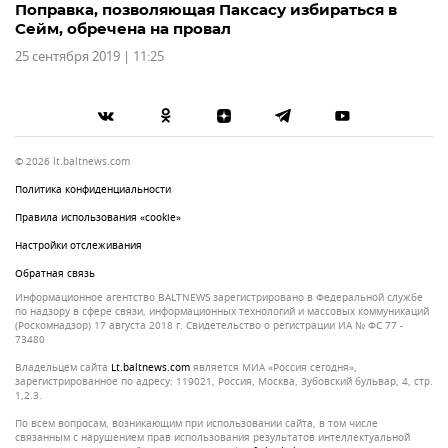
Поправка, позволяющая Паксасу избираться в
Сейм, обречена на провал
25 сентября 2019 | 11:25
© 2026 lt.baltnews.com
Политика конфиденциальности
Правила использования «cookie»
Настройки отслеживания
Обратная связь
Информационное агентство BALTNEWS зарегистрировано в Федеральной службе
по надзору в сфере связи, информационных технологий и массовых коммуникаций
(Роскомнадзор) 17 августа 2018 г. Свидетельство о регистрации ИА № ФС 77 -
73480
Владельцем сайта
lt.baltnews.com
является МИА «Россия сегодня»,
зарегистрированное по адресу: 119021, Россия, Москва, Зубовский бульвар, 4, стр.
1,2.3.
По всем вопросам, возникающим при использовании сайта, в том числе
связанным с нарушением прав использования результатов интеллектуальной