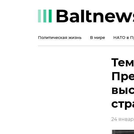
Политическая жизнь
В мире
НАТО в П
Тем
Пре
выс
стр
24 января