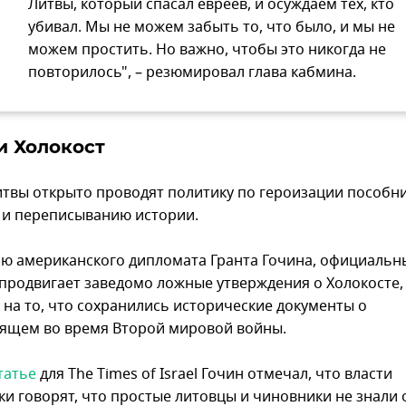
Литвы, который спасал евреев, и осуждаем тех, кто
убивал. Мы не можем забыть то, что было, и мы не
можем простить. Но важно, чтобы это никогда не
повторилось", – резюмировал глава кабмина.
и Холокост
итвы открыто проводят политику по героизации пособн
 и переписыванию истории.
ю американского дипломата Гранта Гочина, официальн
продвигает заведомо ложные утверждения о Холокосте,
 на то, что сохранились исторические документы о
ящем во время Второй мировой войны.
татье
для The Times of Israel Гочин отмечал, что власти
и говорят, что простые литовцы и чиновники не знали о