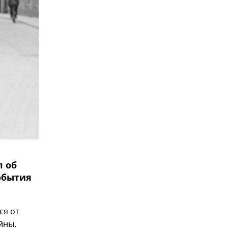
л об
события
ся от
йны,