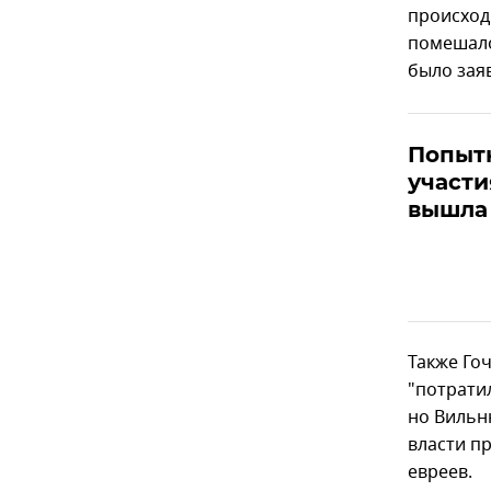
происход
помешало
было зая
Попытк
участи
вышла
Также Го
"потрати
но Вильню
власти п
евреев.