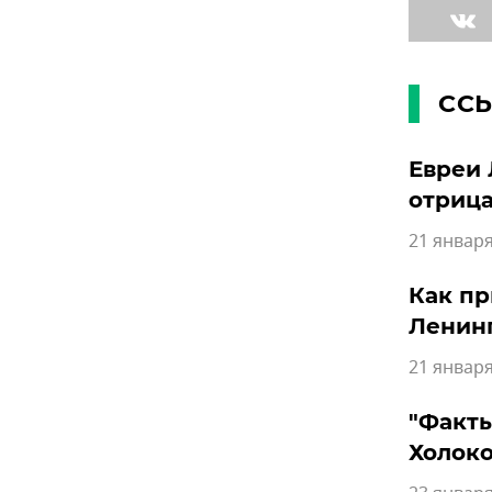
СС
Евреи 
отрица
21 января
Как пр
Ленин
21 января
"Факты
Холоко