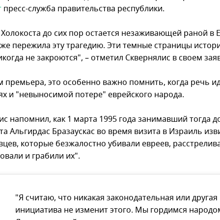
т
пресс-служба правительства республики.
 Холокоста до сих пор остается незаживающей раной в 
кже пережила эту трагедию. Эти темные страницы истор
когда не закроются", – отметил Сквернялис в своем зая
м премьера, это особенно важно помнить, когда речь ид
ях и "невыносимой потере" еврейского народа.
ис напомнил, как 1 марта 1995 года занимавший тогда 
та Альгирдас Бразаускас во время визита в Израиль изв
овцев, которые безжалостно убивали евреев, расстрелив
овали и грабили их".
"Я считаю, что никакая законодательная или другая
инициатива не изменит этого. Мы гордимся народо