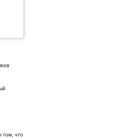
иков
ый
 том, что