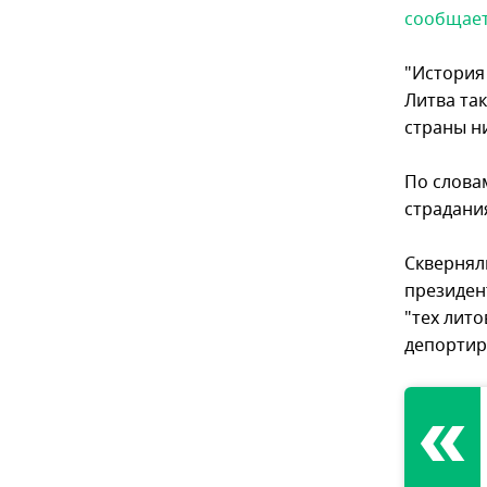
сообщае
"История
Литва та
страны ни
По слова
страдани
Сквернял
президен
"тех лит
депортир