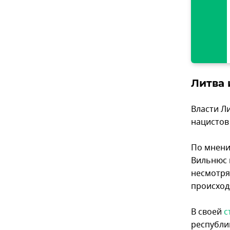
Литва 
Власти Л
нацистов
По мнени
Вильнюс 
несмотря
происход
В своей
с
республик