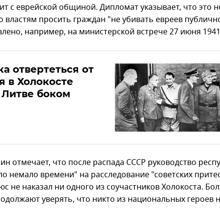
ит с еврейской общиной. Дипломат указывает, что это н
 властям просить граждан "не убивать евреев публично
влено, например, на министерской встрече 27 июня 1941
а отвертеться от
я в Холокосте
 Литве боком
чин отмечает, что после распада СССР руководство респ
ло немало времени" на расследование "советских прите
с не наказал ни одного из соучастников Холокоста. Бол
родолжают уверять, что никто из национальных героев 