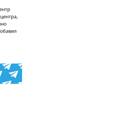
Центр
центра,
чно
добавил