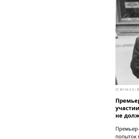
CC BY-SA 3.0
/
B
Премьер
участии
Премьер-
попыток 