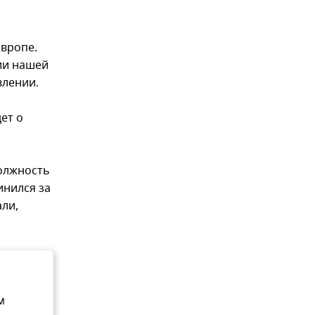
Европе.
ии нашей
влении.
ет о
должность
инился за
али,
м