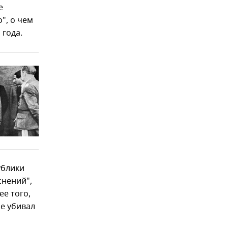
е
", о чем
 года.
ублики
снений",
ее того,
не убивал