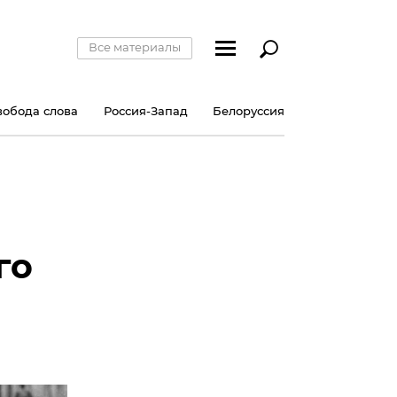
Все материалы
вобода слова
Россия-Запад
Белоруссия
ы
го