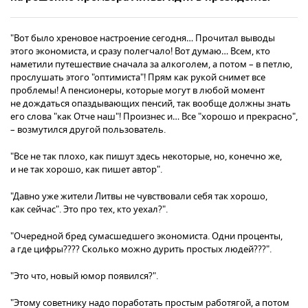
"Вот было хреновое настроение сегодня… Прочитал выводы
этого экономиста, и сразу полегчало! Вот думаю… Всем, кто
наметили путешествие сначала за алкоголем, а потом – в петлю,
прослушать этого "оптимиста"! Прям как рукой снимет все
проблемы! А пенсионеры, которые могут в любой момент
не дождаться опаздывающих пенсий, так вообще должны знать
его слова "как Отче наш"! Произнес и… Все "хорошо и прекрасно",
– возмутился другой пользователь.
"Все не так плохо, как пишут здесь некоторые, но, конечно же,
и не так хорошо, как пишет автор".
"Давно уже жители Литвы не чувствовали себя так хорошо,
как сейчас". Это про тех, кто уехал?".
"Очередной бред сумасшедшего экономиста. Одни проценты,
а где цифры???? Сколько можно дурить простых людей???".
"Это что, новый юмор появился?".
"Этому советнику надо поработать простым работягой, а потом