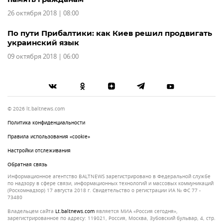
26 октября 2018 | 08:00
По пути Прибалтики: как Киев решил продвигать
украинский язык
09 октября 2018 | 06:00
© 2026 lt.baltnews.com
Политика конфиденциальности
Правила использования «cookie»
Настройки отслеживания
Обратная связь
Информационное агентство BALTNEWS зарегистрировано в Федеральной службе
по надзору в сфере связи, информационных технологий и массовых коммуникаций
(Роскомнадзор) 17 августа 2018 г. Свидетельство о регистрации ИА № ФС 77 -
73480
Владельцем сайта
lt.baltnews.com
является МИА «Россия сегодня»,
зарегистрированное по адресу: 119021, Россия, Москва, Зубовский бульвар, 4, стр.