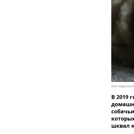
РИА Новости/А
В 2019 
домашн
собачьи
которых
шквал 