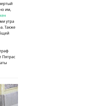
твертый
но им,
жен
еми утра
а. Также
общей
штраф
т Пятрас
таты