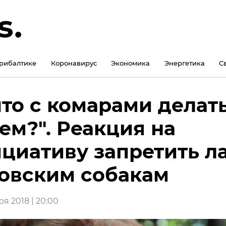
рибалтике
Коронавирус
Экономика
Энергетика
С
что с комарами делат
ем?". Реакция на
циативу запретить л
овским собакам
я 2018 | 20:00