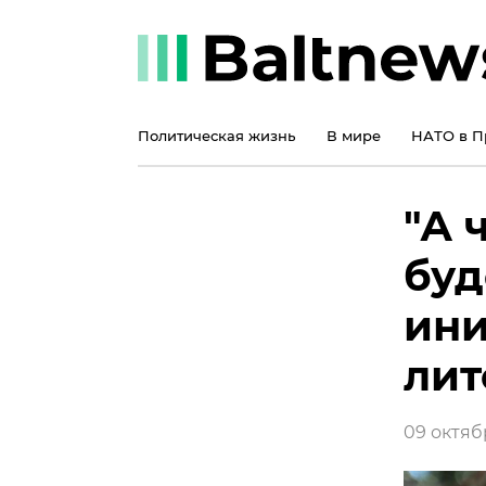
Политическая жизнь
В мире
НАТО в П
"А 
буд
ини
лит
09 октябр