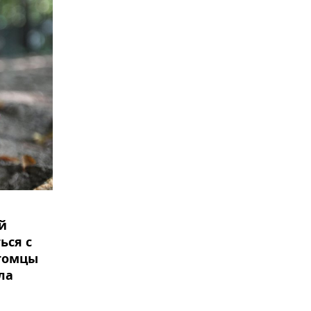
й
ься с
итомцы
ла