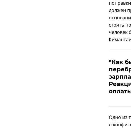
поправки,
должен пр
основани
стоять п
человек б
Кимантай
"Как б
перебр
зарпла
Реакци
оплаты
Одно из 
о конфиск