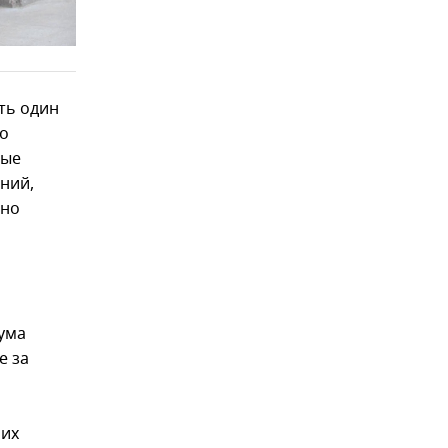
сть один
то
ные
ний,
жно
ума
е за
ших