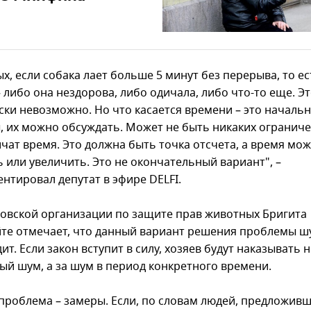
х, если собака лает больше 5 минут без перерыва, то е
 либо она нездорова, либо одичала, либо что-то еще. Э
ски невозможно. Но что касается времени – это началь
, их можно обсуждать. Может не быть никаких ограниче
ичат время. Это должна быть точка отсчета, а время мо
 или увеличить. Это не окончательный вариант", –
нтировал депутат в эфире DELFI.
товской организации по защите прав животных Бригита
те отмечает, что данный вариант решения проблемы ш
ит. Если закон вступит в силу, хозяев будут наказывать н
ый шум, а за шум в период конкретного времени.
 проблема – замеры. Если, по словам людей, предложив