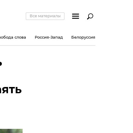
Все материалы
вобода слова
Россия-Запад
Белоруссия
ь
аять