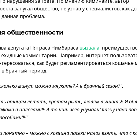
го нарушения запрета. По мнению Киминайте, автор
екта запугал общество, не узнав у специалистов, как д
 данная проблема.
ия общественности
ва депутата Пятраса Чимбараса
вызвала
, преимуществ
и ехидные комментарии. Например, интернет-пользоват
нтересоваться, как будет регламентироваться кошачье 
 в брачный период:
сколько минут можно мяукать? А в брачный сезон?".
ть птицам летать, кротам рыть, людям дышать!! И о
фами и налогами!!! А то ишь чего удумали! Казну надо п
особами!!!!".
и понятно – можно с хозяина пасеки налог взять, что с 