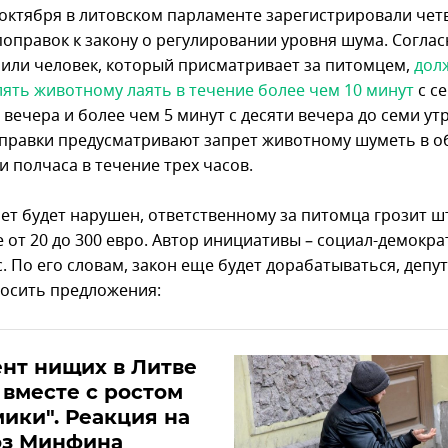
 октября в литовском парламенте зарегистрировали че
поправок к закону о регулировании уровня шума. Соглас
 или человек, который присматривает за питомцем,
дол
лять животному лаять в течение более чем 10 минут
с с
 вечера и более чем 5 минут с десяти вечера до семи утр
правки предусматривают запрет животному шуметь в 
 полчаса в течение трех часов.
рет будет нарушен, ответственному за питомца грозит 
 от 20 до 300 евро. Автор инициативы – социал-демокра
. По его словам, закон еще будет дорабатываться, депу
носить предложения:
нт нищих в Литве
 вместе с ростом
ики". Реакция на
оз Минфина