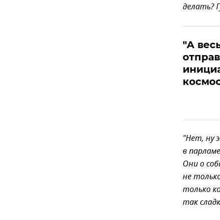
делать? Г
"А вес
отправ
инициа
космос
"Нет, ну
в парламе
Они о соб
не только
только ко
так сладк