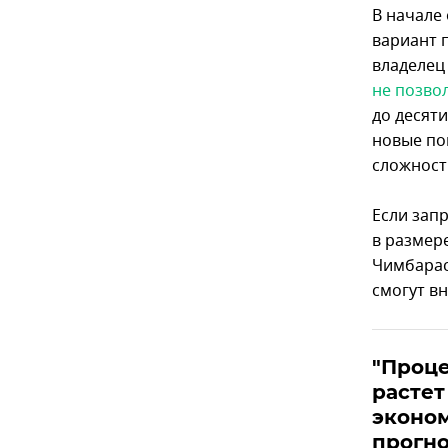
В начале
вариант 
владелец
не позво
до десяти
новые по
сложности
Если зап
в размере
Чимбарас
смогут в
"Проце
растет
эконом
прогн