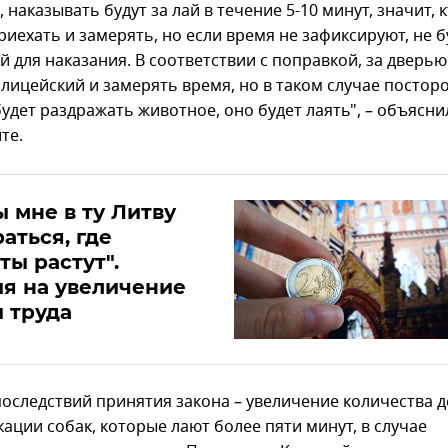
 наказывать будут за лай в течение 5-10 минут, значит, к
иехать и замерять, но если время не зафиксируют, не б
й для наказания. В соответствии с поправкой, за дверь
олицейский и замерять время, но в таком случае постор
удет раздражать животное, оно будет лаять", – объясни
те.
ы мне в ту Литву
аться, где
ты растут".
я на увеличение
 труда
последствий принятия закона – увеличение количества д
ации собак, которые лают более пяти минут, в случае