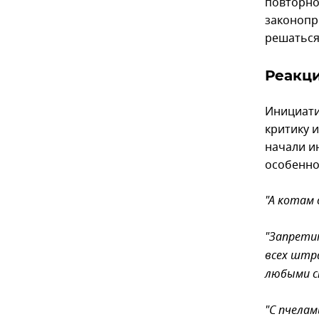
повторно
законопро
решаться
Реакц
Инициати
критику 
начали и
особенно
"А котам 
"Запрети
всех штра
любыми сп
"С пчелам