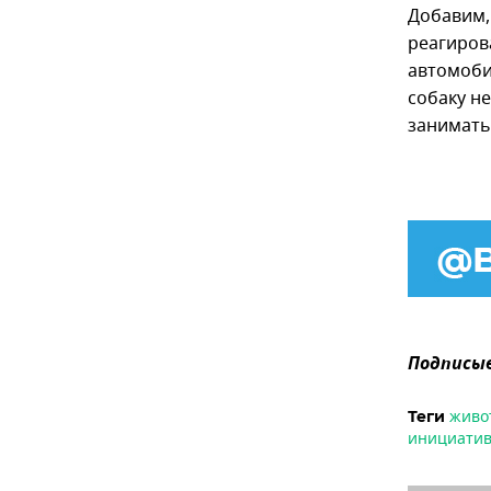
Добавим,
реагиров
автомоби
собаку н
занимать
Подписыв
живо
Теги
инициатив