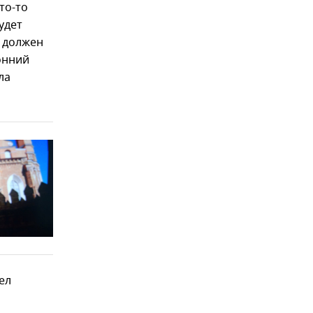
то-то
удет
ю должен
онний
ла
ел