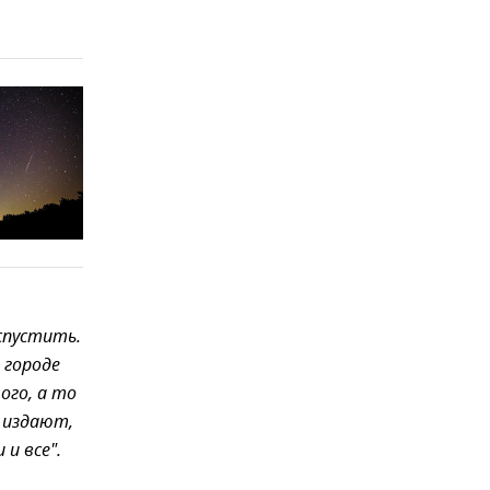
спустить.
 городе
ого, а то
 издают,
и все".