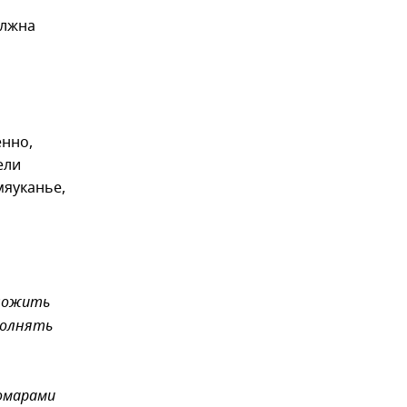
олжна
енно,
ели
мяуканье,
бложить
ополнять
комарами