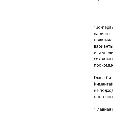
"Во-первы
вариант –
практиче
варианты
или увел
сократить
прокомме
Глава Ли
Кимантай
не подход
постоянн
"Главная