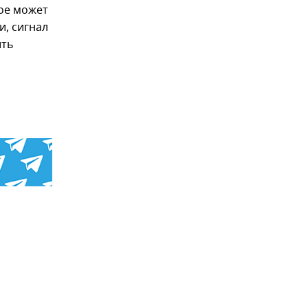
ное может
и, сигнал
ить