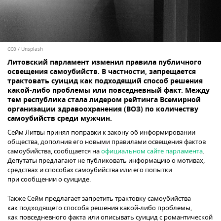
CC0
/
Unsplash
Литовский парламент изменил правила публичного
освещения самоубийств. В частности, запрещается
трактовать суицид как подходящий способ решения
какой-либо проблемы или повседневный факт. Между
тем республика стала лидером рейтинга Всемирной
организации здравоохранения (ВОЗ) по количеству
самоубийств среди мужчин.
Сейм Литвы принял поправки к закону об информировании
общества, дополнив его новыми правилами освещения фактов
самоубийства, сообщается на
официальном сайте парламента
.
Депутаты предлагают не публиковать информацию о мотивах,
средствах и способах самоубийства или его попытки
при сообщении о суициде.
Также Сейм предлагает запретить трактовку самоубийства
как подходящего способа решения какой-либо проблемы,
как повседневного факта или описывать суицид с романтической