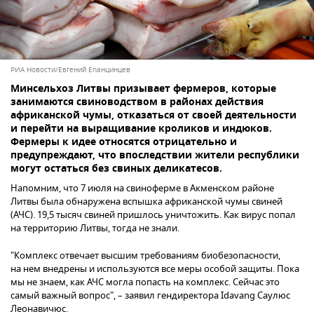
РИА Новости/Евгений Епанцинцев
Минсельхоз Литвы призывает фермеров, которые
занимаются свиноводством в районах действия
африканской чумы, отказаться от своей деятельности
и перейти на выращивание кроликов и индюков.
Фермеры к идее относятся отрицательно и
предупреждают, что впоследствии жители республики
могут остаться без свиных деликатесов.
Напомним, что 7 июля на свиноферме в Акменском районе
Литвы была обнаружена вспышка африканской чумы свиней
(АЧС). 19,5 тысяч свиней пришлось уничтожить. Как вирус попал
на территорию Литвы, тогда не знали.
"Комплекс отвечает высшим требованиям биобезопасности,
на нем внедрены и используются все меры особой защиты. Пока
мы не знаем, как АЧС могла попасть на комплекс. Сейчас это
самый важный вопрос", – заявил гендиректора Idavang Саулюс
Леонавичюс.