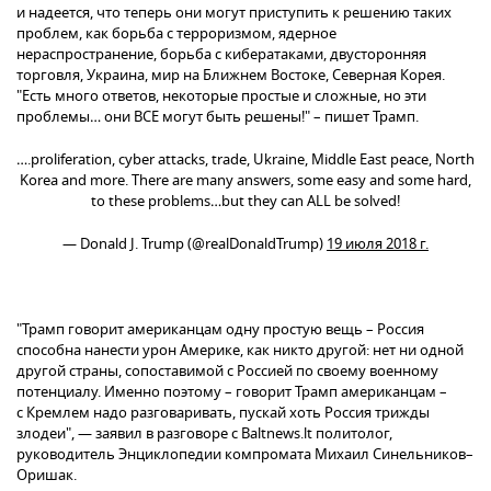
и надеется, что теперь они могут приступить к решению таких
проблем, как борьба с терроризмом, ядерное
нераспространение, борьба с кибератаками, двусторонняя
торговля, Украина, мир на Ближнем Востоке, Северная Корея.
"Есть много ответов, некоторые простые и сложные, но эти
проблемы… они ВСЕ могут быть решены!" – пишет Трамп.
….proliferation, cyber attacks, trade, Ukraine, Middle East peace, North
Korea and more. There are many answers, some easy and some hard,
to these problems…but they can ALL be solved!
— Donald J. Trump (@realDonaldTrump)
19 июля 2018 г.
"Трамп говорит американцам одну простую вещь – Россия
способна нанести урон Америке, как никто другой: нет ни одной
другой страны, сопоставимой с Россией по своему военному
потенциалу. Именно поэтому – говорит Трамп американцам –
с Кремлем надо разговаривать, пускай хоть Россия трижды
злодеи", — заявил в разговоре с Baltnews.lt политолог,
руководитель Энциклопедии компромата Михаил Синельников–
Оришак.