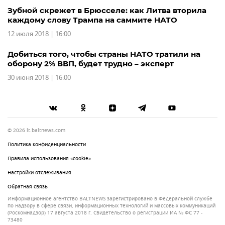
Зубной скрежет в Брюсселе: как Литва вторила
каждому слову Трампа на саммите НАТО
12 июля 2018 | 16:00
Добиться того, чтобы страны НАТО тратили на
оборону 2% ВВП, будет трудно – эксперт
30 июня 2018 | 16:00
© 2026 lt.baltnews.com
Политика конфиденциальности
Правила использования «cookie»
Настройки отслеживания
Обратная связь
Информационное агентство BALTNEWS зарегистрировано в Федеральной службе
по надзору в сфере связи, информационных технологий и массовых коммуникаций
(Роскомнадзор) 17 августа 2018 г. Свидетельство о регистрации ИА № ФС 77 -
73480