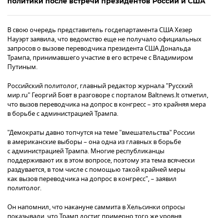
политики после встречи президентов России и США
В свою очередь представитель госдепартамента США Хезер
Науэрт заявила, что ведомство еще не получало официальных
запросов о вызове переводчика президента США Дональда
Трампа, принимавшего участие в его встрече с Владимиром
Путиным.
Российский политолог, главный редактор журнала "Русский
мир.ru" Георгий Бовт в разговоре с порталом Baltnews.lt отметил,
что вызов переводчика на допрос в конгресс – это крайняя мера
в борьбе с администрацией Трампа.
"Демократы давно топчутся на теме "вмешательства" России
в американские выборы – она одна из главных в борьбе
с администрацией Трампа. Многие республиканцы
поддерживают их в этом вопросе, поэтому эта тема всячески
раздувается, в том числе с помощью такой крайней меры
как вызов переводчика на допрос в конгресс", – заявил
политолог.
Он напомнил, что накануне саммита в Хельсинки опросы
показывали, что Трамп достиг примерно того же уровня