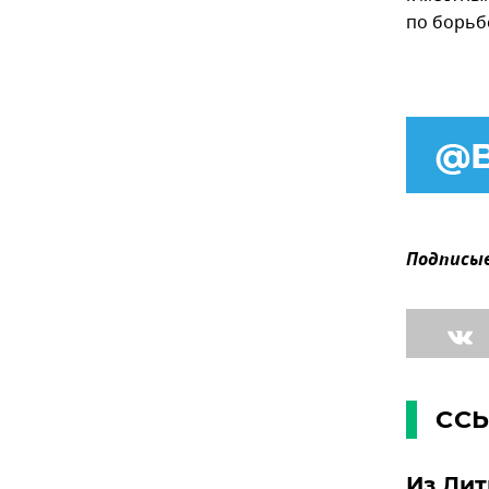
по борьб
Подписыв
СС
Из Лит