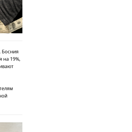
, Босния
я на 19%,
кивают
ателям
ной