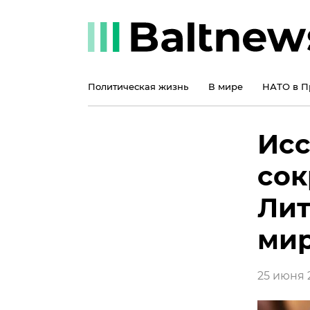
Политическая жизнь
В мире
НАТО в П
Исс
сок
Лит
мир
25 июня 2