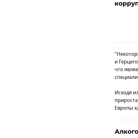
корруп
"Некоторы
и Герцег
что явля
специали
Исходя и
прироста
Европы х
Алкого