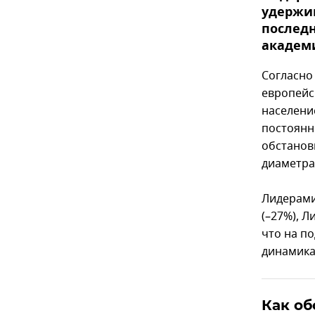
удержив
послед
академи
Согласно
европейс
населени
постоянн
обстанов
диаметра
Лидерами
(–27%), Л
что на п
динамика
Как об