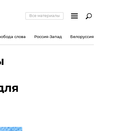
Все материалы
вобода слова
Россия-Запад
Белоруссия
ы
для