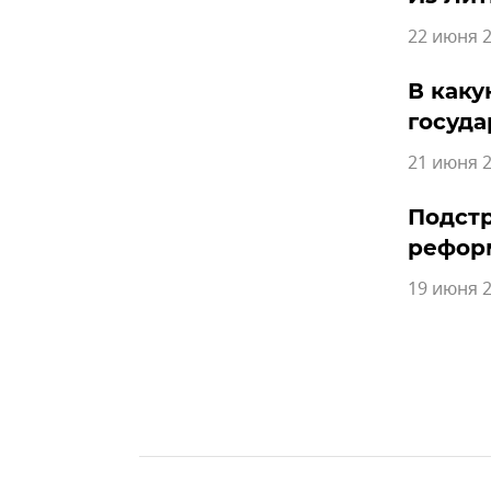
22 июня 2
В каку
госуда
21 июня 2
Подстр
реформ
19 июня 2