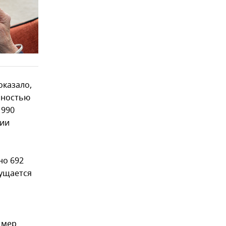
оказало,
лностью
1990
ции
но 692
щущается
 мер