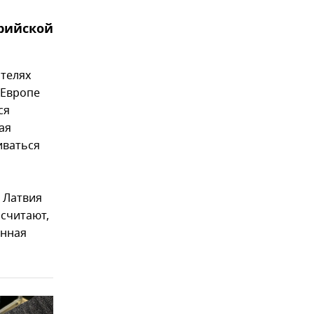
рийской
ателях
 Европе
ся
ая
иваться
 Латвия
 считают,
енная