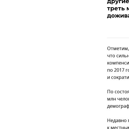
другие
треть 
дожива
Отметим, 
что силь
компенси
по 2017 
и сократ
По состо
млн чело
демограф
Недавно 
к местны