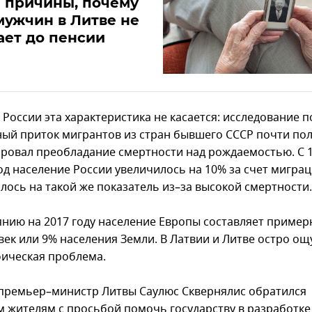
 причины, почему
мужчин в Литве не
ет до пенсии
России эта характеристика не касается: исследование п
ный приток мигрантов из стран бывшего СССР почти по
ровал преобладание смертности над рождаемостью. С 
год население России увеличилось на 10% за счет мигра
илось на такой же показатель из–за высокой смертности.
янию на 2017 году население Европы составляет пример
век или 9% населения Земли. В Латвии и Литве остро о
ическая проблема.
премьер–министр Литвы Саулюс Сквернялис обратился
м жителям с просьбой помочь государству в разработке