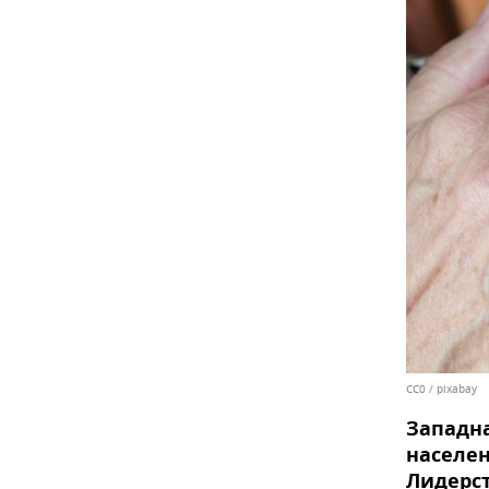
CC0
/
pixabay
Западна
населен
Лидерс