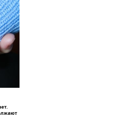
ает.
должают