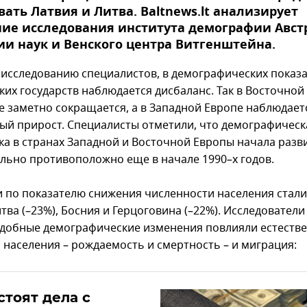
ать Латвия и Литва. Baltnews.lt анализирует
ние исследования института демографии Авст
и наук и Венского центра Витгенштейна.
 исследованию специалистов, в демографических показ
ких государств наблюдается дисбаланс. Так в Восточной
е заметно сокращается, а в Западной Европе наблюдает
ый прирост. Специалисты отметили, что демографическ
ка в странах Западной и Восточной Европы начала разв
льно противоположно еще в начале 1990–х годов.
 по показателю снижения численности населения стали
итва (–23%), Босния и Герцоговина (–22%). Исследователи
одобные демографические изменения повлияли естеств
 населения – рождаемость и смертность – и миграция:
стоят дела с