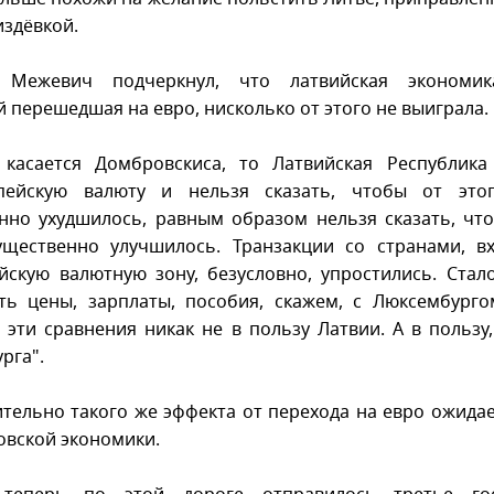
издёвкой.
 Межевич подчеркнул, что латвийская экономик
й перешедшая на евро, нисколько от этого не выиграла.
 касается Домбровскиса, то Латвийская Республика
пейскую валюту и нельзя сказать, чтобы от этог
нно ухудшилось, равным образом нельзя сказать, что
ущественно улучшилось. Транзакции со странами, 
йскую валютную зону, безусловно, упростились. Стал
ть цены, зарплаты, пособия, скажем, с Люксембурго
о эти сравнения никак не в пользу Латвии. А в пользу, 
рга".
тельно такого же эффекта от перехода на евро ожидае
товской экономики.