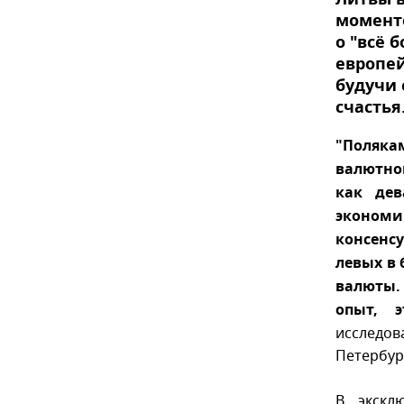
Литвы 
моменто
о "всё 
европей
будучи 
счастья
"Поляка
валютн
как дев
экономи
консенсу
левых в
валюты.
опыт, э
исслед
Петербур
В экскл