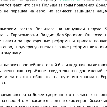
ул тот факт, что сама Польша за годы правления Донал
ко не перешла на евро, но всячески защищала наци
высоким гостем Вильнюса на минувшей неделе б
атель Еврокомиссии Валдис Домбровскис Он тоже п
е власти за проведённые реформы и приветствовал
а евро, подчеркнув впечатляющие реформы литовски
 этому шагу.
я высоких европейских гостей были подхвачены литов
тавлены как серьёзное свидетельство достижений л
и и литовского общества на пути интеграции в Ев
во.
время эксперты более сдержанно отнеслись к свер
 на евро. Что же касается слов высоких европейских чи
ольше похожи на желание польстить Литве, приправлен