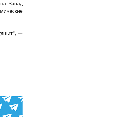
 на Запад
омические
удшит", —