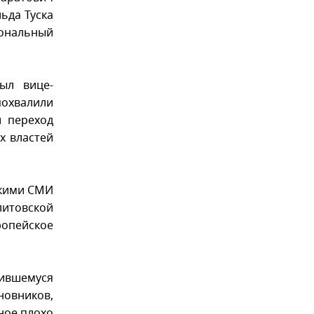
ьда Туска
ональный
ыл вице-
охвалили
и переход
х властей
скими СМИ
итовской
ропейское
шившемуся
новников,
ное плохо