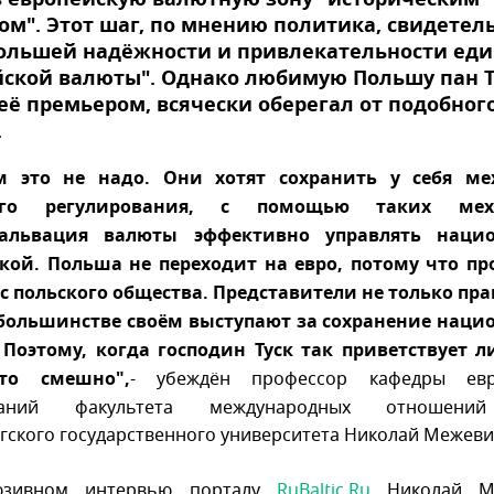
в европейскую валютную зону "историческим
м". Этот шаг, по мнению политика, свидетел
большей надёжности и привлекательности ед
ской валюты". Однако любимую Польшу пан Т
её премьером, всячески оберегал от подобног
.
м это не надо. Они хотят сохранить у себя м
ого регулирования, с помощью таких мех
альвация валюты эффективно управлять наци
кой. Польша не переходит на евро, потому что пр
с польского общества. Представители не только пра
 большинстве своём выступают за сохранение наци
 Поэтому, когда господин Туск так приветствует л
то смешно",
- убеждён профессор кафедры евр
ований факультета международных отношений
гского государственного университета Николай Межеви
юзивном интервью порталу
RuBaltic.Ru
Николай Ма