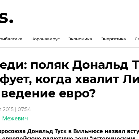
рибалтике
Коронавирус
Экономика
Энергетика
С
еди: поляк Дональд 
фует, когда хвалит Л
введение евро?
 2015 | 07:54
й Межевич
вросоюза Дональд Туск в Вильнюсе назвал вст