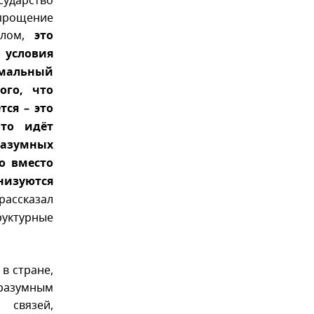
ударство
прощение
елом,
это
условия
мальный
ого, что
тся – это
что идёт
разумных
о вместо
низуются
рассказал
руктурные
в стране,
разумным
связей,