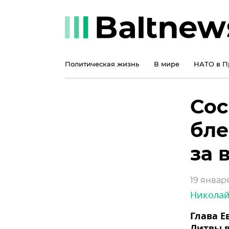
Политическая жизнь
В мире
НАТО в П
Сос
бле
за 
19 января
Никола
Глава Е