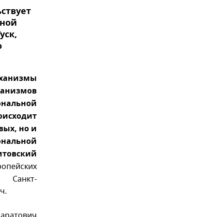
ьствует
иной
уск,
о
еханизмы
анизмов
ональной
оисходит
вых, но и
ональной
итовский
опейских
 Санкт-
ч.
ратович