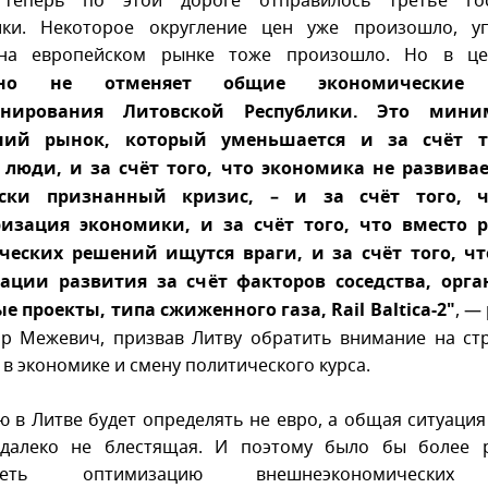
теперь по этой дороге отправилось третье гос
ики. Некоторое округление цен уже произошло, у
на европейском рынке тоже произошло. Но в ц
тно не отменяет общие экономические 
онирования Литовской Республики. Это мини
ний рынок, который уменьшается и за счёт т
люди, и за счёт того, что экономика не развивае
ски признанный кризис, – и за счёт того, 
изация экономики, и за счёт того, что вместо 
ческих решений ищутся враги, и за счёт того, чт
ации развития за счёт факторов соседства, орга
е проекты, типа сжиженного газа, Rail Baltica-2"
,
— 
р Межевич, призвав Литву обратить внимание на ст
в экономике и смену политического курса.
ю в Литве будет определять не евро, а общая ситуация 
 далеко не блестящая. И поэтому было бы более 
треть оптимизацию внешнеэкономических 