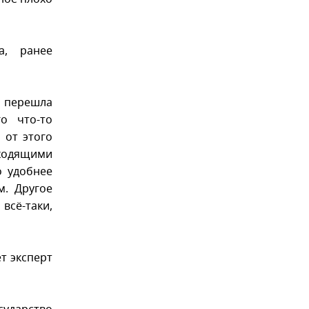
а, ранее
 перешла
о что-то
 от этого
входящими
о удобнее
м. Другое
всё-таки,
т эксперт