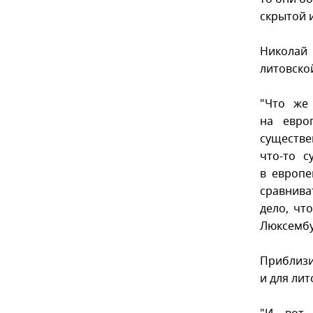
скрытой 
Николай
литовско
"Что же
на евро
существе
что-то с
в европе
сравнива
дело, чт
Люксембу
Приблизи
и для ли