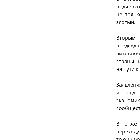
подчеркн
не толь
злотый.
Вторым 
председ
литовски
страны н
на пути к
Заявлени
и предс
экономик
сообщест
В то же 
переходу
то они б