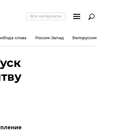
Все материалы
вобода слова
Россия-Запад
Белоруссия
Туск
итву
упление