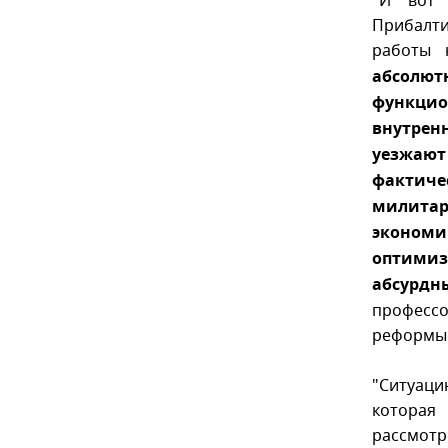
"И вот 
Прибалт
работы 
абсолю
функци
внутрен
уезжают 
фактиче
милитар
экономи
оптимиз
абсурдны
профессо
реформы 
"Ситуаци
которая
рассмо