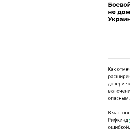
Боевой
не дож
Украи
Как отме
расширен
доверие 
включени
опасным.
В частно
Рифкинд
ошибкой,