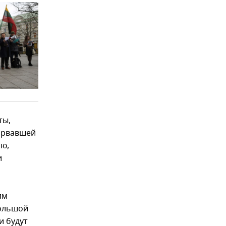
ты,
орвавшей
ию,
и
лм
большой
и будут