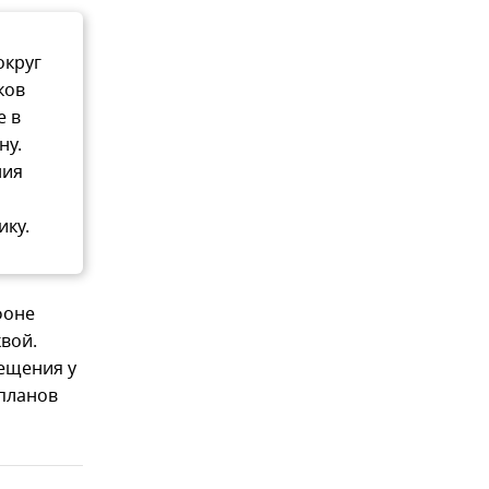
округ
ков
е в
ну.
ния
ику.
фоне
вой.
мещения у
 планов