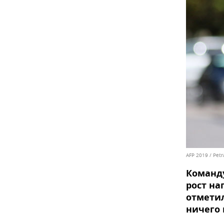
AFP 2019 / Pet
Команд
рост на
отметил
ничего 