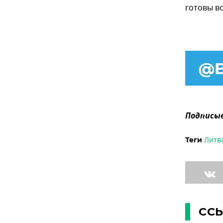
готовы во
Подписыв
Литв
Теги
СС