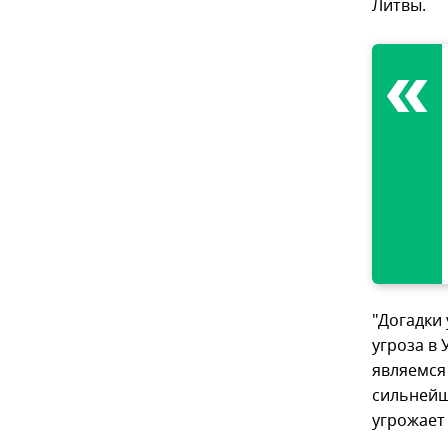
Литвы.
"Догадки 
угроза в
являемся
сильнейш
угрожает 