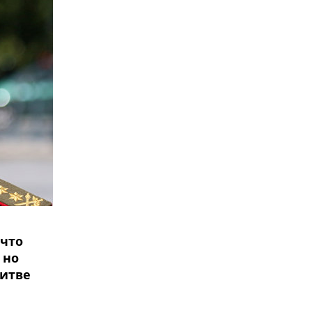
что
 но
Литве