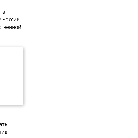
на
е России
дственной
ать
тив