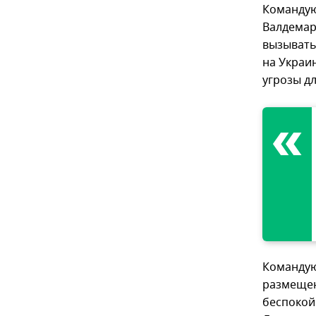
Командую
Валдема
вызывать
на Украи
угрозы дл
Командую
размещен
беспокой