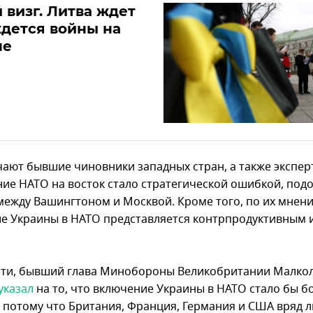
 визг. Литва ждет
дется войны на
не
чают бывшие чиновники западных стран, а также экспер
ие НАТО на восток стало стратегической ошибкой, под
между Вашингтоном и Москвой. Кроме того, по их мнен
е Украины в НАТО представляется контрпродуктивным 
сти, бывший глава Минобороны Великобритании Малко
указал
на то, что включение Украины в НАТО стало бы 
 потому что Британия, Франция, Германия и США вряд л