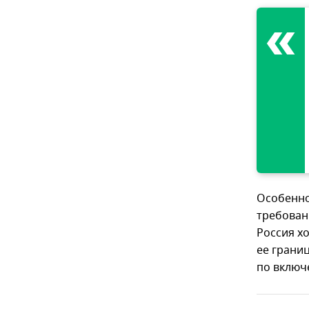
Особенно
требован
Россия х
ее грани
по включ