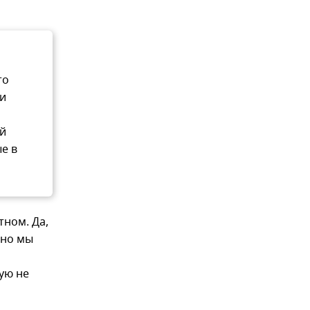
то
ли
ой
е в
тном. Да,
 но мы
ую не