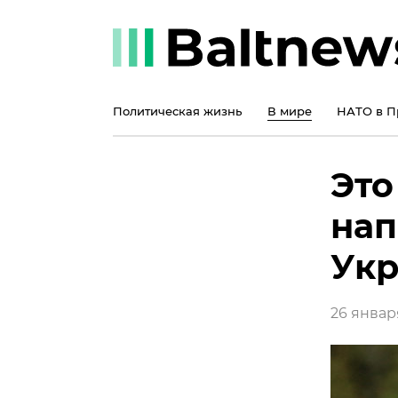
Политическая жизнь
В мире
НАТО в П
Это
нап
Укр
26 января