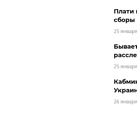
Плати 
сборы
25 января
Бывает
рассл
25 января
Кабмин
Украи
26 января