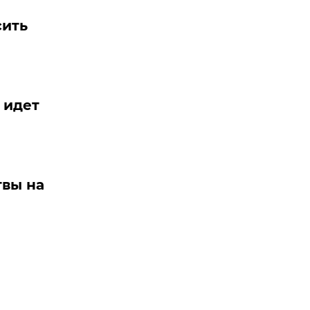
сить
 идет
твы на