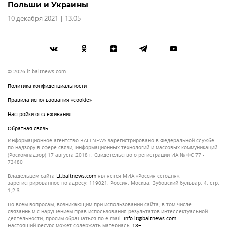
Польши и Украины
10 декабря 2021 | 13:05
© 2026 lt.baltnews.com
Политика конфиденциальности
Правила использования «cookie»
Настройки отслеживания
Обратная связь
Информационное агентство BALTNEWS зарегистрировано в Федеральной службе
по надзору в сфере связи, информационных технологий и массовых коммуникаций
(Роскомнадзор) 17 августа 2018 г. Свидетельство о регистрации ИА № ФС 77 -
73480
Владельцем сайта
lt.baltnews.com
является МИА «Россия сегодня»,
зарегистрированное по адресу: 119021, Россия, Москва, Зубовский бульвар, 4, стр.
1,2.3.
По всем вопросам, возникающим при использовании сайта, в том числе
связанным с нарушением прав использования результатов интеллектуальной
деятельности, просим обращаться по e-mail:
info.lt@baltnews.com
Настоящий ресурс может содержать материалы
18+