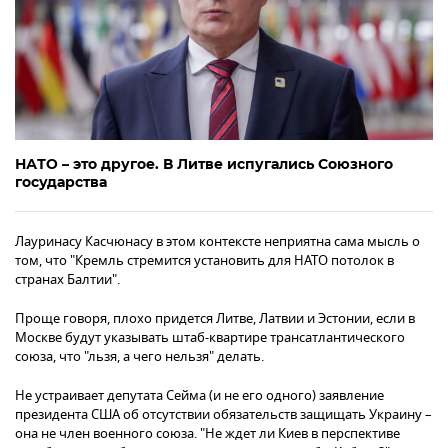
НАТО – это другое. В Литве испугались Союзного
государства
Лауринасу Касчюнасу в этом контексте неприятна сама мысль о
том, что "Кремль стремится установить для НАТО потолок в
странах Балтии".
Проще говоря, плохо придется Литве, Латвии и Эстонии, если в
Москве будут указывать штаб-квартире трансатлантического
союза, что "льзя, а чего нельзя" делать.
Не устраивает депутата Сейма (и не его одного) заявление
президента США об отсутствии обязательств защищать Украину –
она не член военного союза. "Не ждет ли Киев в перспективе