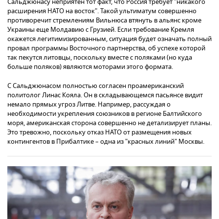
Сальджюнасу неприятен тот факт, что Россия требует "никакого
расширения НАТО на восток". Такой ультиматум совершенно
противоречит стремлениям Вильнюса втянуть в альянс кроме
Украины еще Молдавию с Грузией. Если требование Кремля
окажется легитимизированным, ситуация будет означать полный
провал программы Восточного партнерства, об успехе которой
так пекутся литовцы, поскольку вместе с поляками (но куда
больше поляков) являются моторами этого формата.
С Сальджюнасом полностью согласен проамериканский
политолог Линас Кояла. Он в складывающемся пасьянсе видит
немало прямых угроз Литве. Например, рассуждая о
необходимости укрепления союзников в регионе Балтийского
моря, американская сторона совершенно не детализирует планы.
Это тревожно, поскольку отказ НАТО от размещения новых
контингентов в Прибалтике – одна из "красных линий" Москвы.