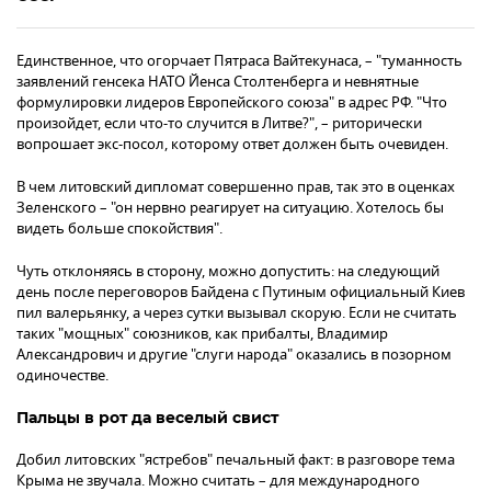
Единственное, что огорчает Пятраса Вайтекунаса, – "туманность
заявлений генсека НАТО Йенса Столтенберга и невнятные
формулировки лидеров Европейского союза" в адрес РФ. "Что
произойдет, если что-то случится в Литве?", – риторически
вопрошает экс-посол, которому ответ должен быть очевиден.
В чем литовский дипломат совершенно прав, так это в оценках
Зеленского – "он нервно реагирует на ситуацию. Хотелось бы
видеть больше спокойствия".
Чуть отклоняясь в сторону, можно допустить: на следующий
день после переговоров Байдена с Путиным официальный Киев
пил валерьянку, а через сутки вызывал скорую. Если не считать
таких "мощных" союзников, как прибалты, Владимир
Александрович и другие "слуги народа" оказались в позорном
одиночестве.
Пальцы в рот да веселый свист
Добил литовских "ястребов" печальный факт: в разговоре тема
Крыма не звучала. Можно считать – для международного