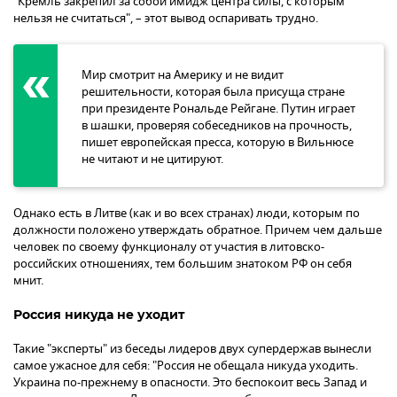
"Кремль закрепил за собой имидж центра силы, с которым
нельзя не считаться", – этот вывод оспаривать трудно.
Мир смотрит на Америку и не видит
решительности, которая была присуща стране
при президенте Рональде Рейгане. Путин играет
в шашки, проверяя собеседников на прочность,
пишет европейская пресса, которую в Вильнюсе
не читают и не цитируют.
Однако есть в Литве (как и во всех странах) люди, которым по
должности положено утверждать обратное. Причем чем дальше
человек по своему функционалу от участия в литовско-
российских отношениях, тем большим знатоком РФ он себя
мнит.
Россия никуда не уходит
Такие "эксперты" из беседы лидеров двух супердержав вынесли
самое ужасное для себя: "Россия не обещала никуда уходить.
Украина по-прежнему в опасности. Это беспокоит весь Запад и