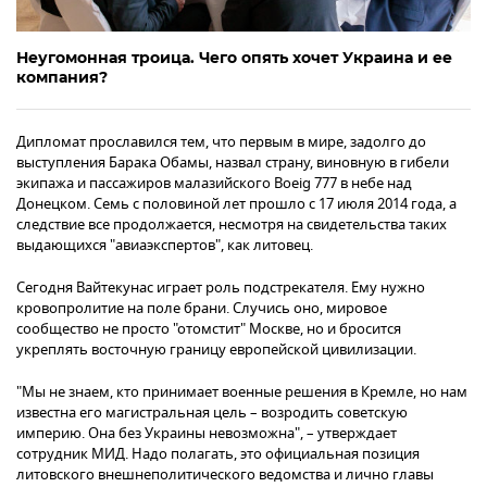
Неугомонная троица. Чего опять хочет Украина и ее
компания?
Дипломат прославился тем, что первым в мире, задолго до
выступления Барака Обамы, назвал страну, виновную в гибели
экипажа и пассажиров малазийского Boeig 777 в небе над
Донецком. Семь с половиной лет прошло с 17 июля 2014 года, а
следствие все продолжается, несмотря на свидетельства таких
выдающихся "авиаэкспертов", как литовец.
Сегодня Вайтекунас играет роль подстрекателя. Ему нужно
кровопролитие на поле брани. Случись оно, мировое
сообщество не просто "отомстит" Москве, но и бросится
укреплять восточную границу европейской цивилизации.
"Мы не знаем, кто принимает военные решения в Кремле, но нам
известна его магистральная цель – возродить советскую
империю. Она без Украины невозможна", – утверждает
сотрудник МИД. Надо полагать, это официальная позиция
литовского внешнеполитического ведомства и лично главы