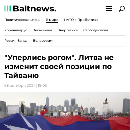
Политическая жизнь
В мире
НАТО в Прибалтике
Коронавирус
Экономика
Энергетика
Свобода слова
Россия-Запад
Белоруссия
"Уперлись рогом". Литва не
изменит своей позиции по
Тайваню
28 октября 2021 | 19:00