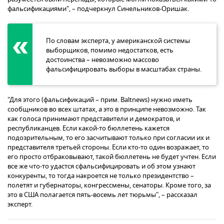
фальсификациями", – подчеркнул Синельников-Оришак.
По словам эксперта, у американской системы
выборщиков, помимо недостатков, есть
достоинства – невозможно массово
фальсифицировать выборы в масштабах страны.
"Для этого (фальсификаций – прим. Baltnews) нужно иметь
сообщников во всех штатах, а это в принципе невозможно. Так
как голоса принимают представители и демократов, и
республиканцев. Если какой-то бюллетень кажется
подозрительным, то его засчитывают только при согласии их и
представителя третьей стороны. Если кто-то один возражает, то
его просто отбраковывают, такой бюллетень не будет учтен. Если
все же что-то удастся сфальсифицировать и об этом узнают
конкуренты, то тогда накроется не только президентство –
полетят и губернаторы, конгрессмены, сенаторы. Кроме того, за
это в США полагается пять-восемь лет тюрьмы", – рассказал
эксперт.