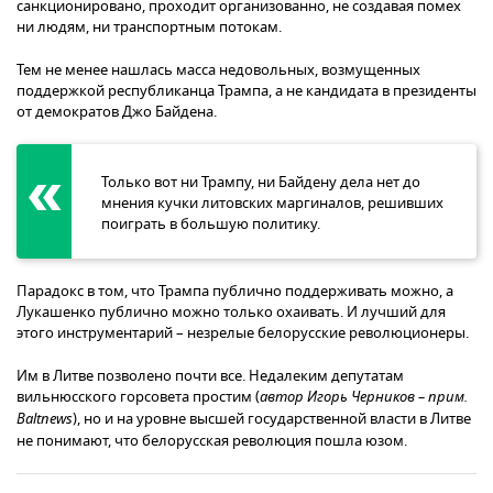
санкционировано, проходит организованно, не создавая помех
ни людям, ни транспортным потокам.
Тем не менее нашлась масса недовольных, возмущенных
поддержкой республиканца Трампа, а не кандидата в президенты
от демократов Джо Байдена.
Только вот ни Трампу, ни Байдену дела нет до
мнения кучки литовских маргиналов, решивших
поиграть в большую политику.
Парадокс в том, что Трампа публично поддерживать можно, а
Лукашенко публично можно только охаивать. И лучший для
этого инструментарий – незрелые белорусские революционеры.
Им в Литве позволено почти все. Недалеким депутатам
вильнюсского горсовета простим (
автор Игорь Черников – прим.
Baltnews
), но и на уровне высшей государственной власти в Литве
не понимают, что белорусская революция пошла юзом.