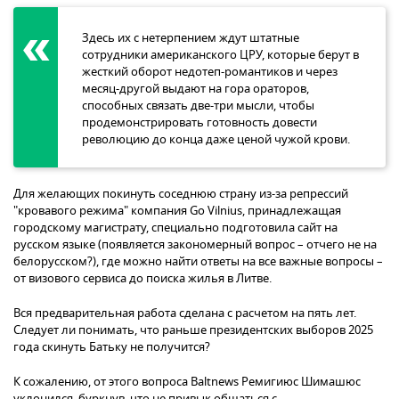
Здесь их с нетерпением ждут штатные
сотрудники американского ЦРУ, которые берут в
жесткий оборот недотеп-романтиков и через
месяц-другой выдают на гора ораторов,
способных связать две-три мысли, чтобы
продемонстрировать готовность довести
революцию до конца даже ценой чужой крови.
Для желающих покинуть соседнюю страну из-за репрессий
"кровавого режима" компания Go Vilnius, принадлежащая
городскому магистрату, специально подготовила сайт на
русском языке (появляется закономерный вопрос – отчего не на
белорусском?), где можно найти ответы на все важные вопросы –
от визового сервиса до поиска жилья в Литве.
Вся предварительная работа сделана с расчетом на пять лет.
Следует ли понимать, что раньше президентских выборов 2025
года скинуть Батьку не получится?
К сожалению, от этого вопроса Baltnews Ремигиюс Шимашюс
уклонился, буркнув, что не привык общаться с