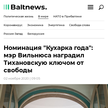
Политическая жизнь
В мире
НАТО в Прибалтике
Коронавирус
Экономика
Энергетика
Свобода слова
Россия-Запад
Белоруссия
Номинация "Кухарка года":
мэр Вильнюса наградил
Тихановскую ключом от
свободы
02 ноября 2020 | 09:05