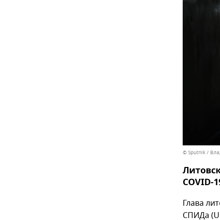
© Sputnik / Вл
Литовск
COVID-1
Глава ли
СПИДа (U