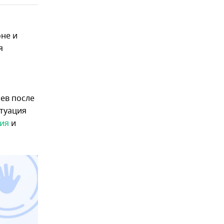
оне и
я
ев после
итуация
ия
и