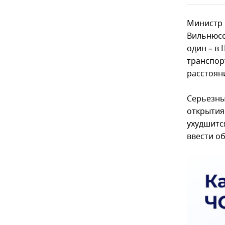
Министр 
Вильнюсс
один – в
транспор
расстоян
Серьезны
открытия
ухудшитс
ввести о