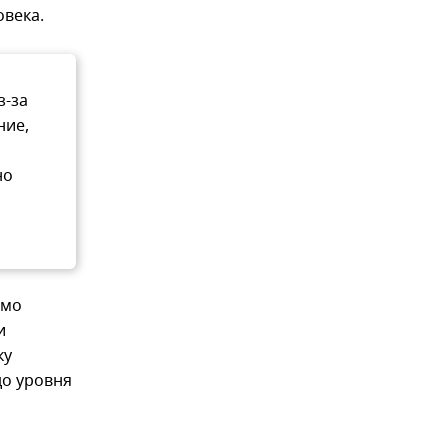
овека.
з-за
ние,
но
л
имо
и
ку
до уровня