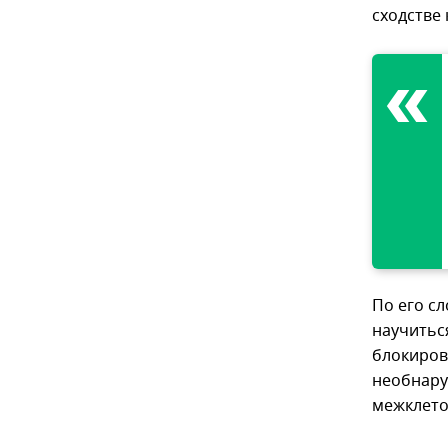
сходстве
По его с
научитьс
блокиров
необнару
межклето