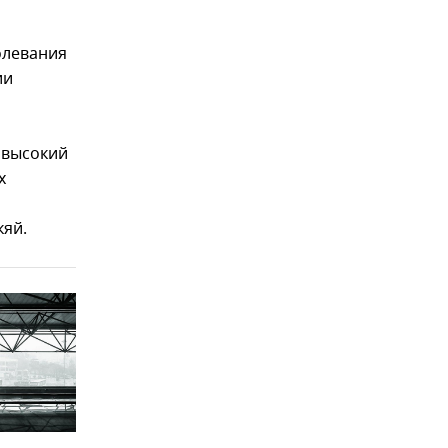
олевания
ии
 высокий
х
кяй.