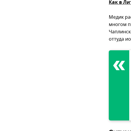
Как в Ли
Медик ра
многом п
Чаплинск
оттуда и