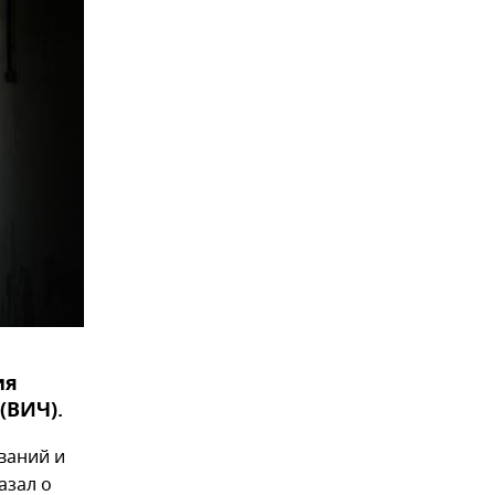
ия
(ВИЧ).
ваний и
азал о