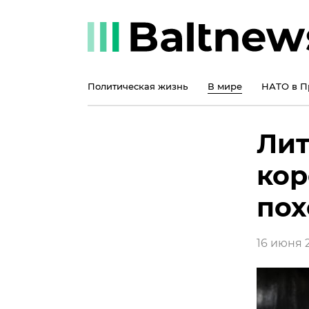
Политическая жизнь
В мире
НАТО в П
Лит
кор
пох
16 июня 2