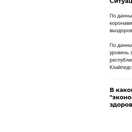
Ситуац
По данны
коронави
выздоров
По данны
уровень 
республи
Клайпедс
В како
"экон
здоров