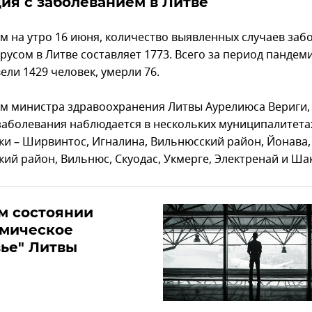
ия с заболеванием в Литве
м на утро 16 июня, количество выявленных случаев заб
русом в Литве составляет 1773. Всего за период пандем
ели 1429 человек, умерли 76.
м министра здравоохранения Литвы Аурелиюса Вериги,
заболевания наблюдается в нескольких муниципалитета
ки – Ширвинтос, Игналина, Вильнюсский район, Йонава,
кий район, Вильнюс, Скуодас, Укмерге, Электренай и Ша
м состоянии
омическое
ье" Литвы