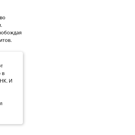
 во
.
свобождая
итов.
ют
 в
НК. И
л