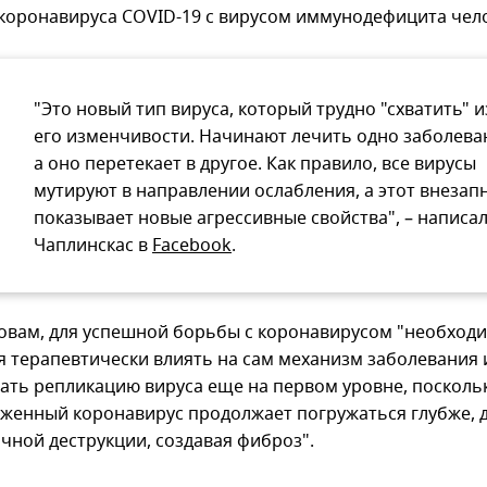
 коронавируса COVID-19 с вирусом иммунодефицита чел
"Это новый тип вируса, который трудно "схватить" и
его изменчивости. Начинают лечить одно заболева
а оно перетекает в другое. Как правило, все вирусы
мутируют в направлении ослабления, а этот внезап
показывает новые агрессивные свойства", – написа
Чаплинскас в
Facebook
.
ловам, для успешной борьбы с коронавирусом "необход
я терапевтически влиять на сам механизм заболевания 
ать репликацию вируса еще на первом уровне, посколь
женный коронавирус продолжает погружаться глубже, 
чной деструкции, создавая фиброз".