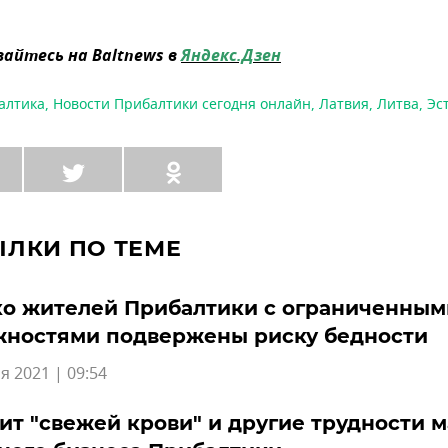
айтесь на Baltnews в
Яндекс.Дзен
алтика
,
Новости Прибалтики сегодня онлайн
,
Латвия
,
Литва
,
Эс
ЫЛКИ ПО ТЕМЕ
ко жителей Прибалтики с ограниченным
жностями подвержены риску бедности
я 2021 | 09:54
т "свежей крови" и другие трудности м