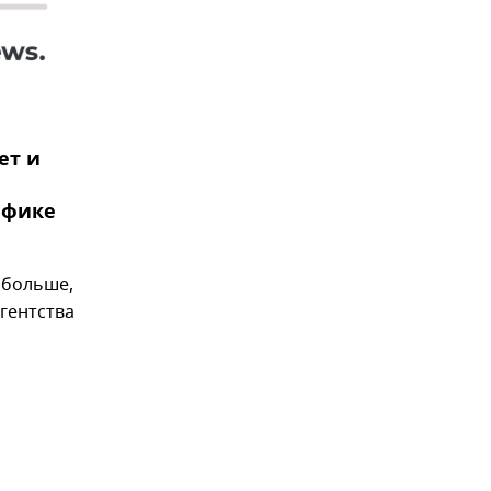
ет и
афике
 больше,
гентства