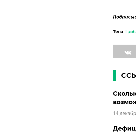
Подписыв
Приб
Теги
СС
Сколь
возмо
14 декабр
Дефици