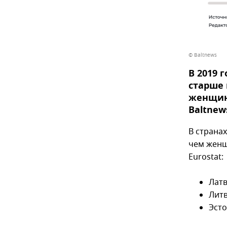
© Baltnews
В 2019 
старше 
женщин 
Baltnew
В страна
чем женщ
Eurostat:
Латв
Литв
Эсто