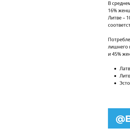
В среднем
16% женщ
Литве – 1
соответс
Потребле
лишнего в
и 45% же
Латв
Литв
Эсто