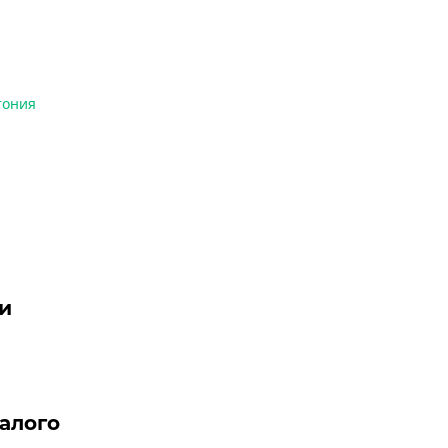
тония
и
алого