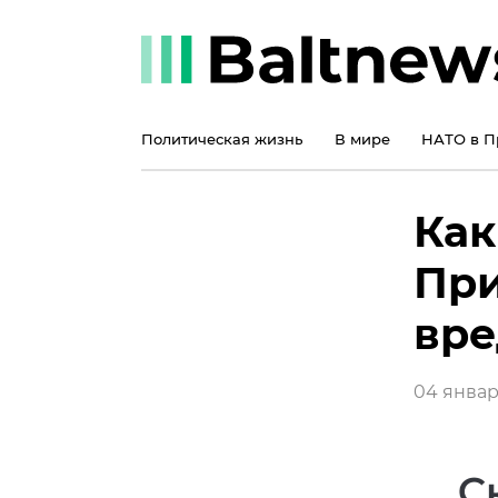
Политическая жизнь
В мире
НАТО в П
Как
При
вре
04 января