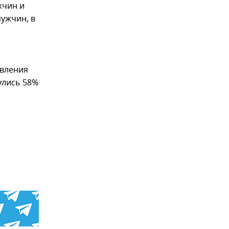
жчин и
мужчин, в
явления
улись 58%