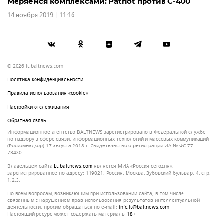
Меряемся комплексами: Patriot против С-400
14 ноября 2019 | 11:16
© 2026 lt.baltnews.com
Политика конфиденциальности
Правила использования «cookie»
Настройки отслеживания
Обратная связь
Информационное агентство BALTNEWS зарегистрировано в Федеральной службе
по надзору в сфере связи, информационных технологий и массовых коммуникаций
(Роскомнадзор) 17 августа 2018 г. Свидетельство о регистрации ИА № ФС 77 -
73480
Владельцем сайта
lt.baltnews.com
является МИА «Россия сегодня»,
зарегистрированное по адресу: 119021, Россия, Москва, Зубовский бульвар, 4, стр.
1,2.3.
По всем вопросам, возникающим при использовании сайта, в том числе
связанным с нарушением прав использования результатов интеллектуальной
деятельности, просим обращаться по e-mail:
info.lt@baltnews.com
Настоящий ресурс может содержать материалы
18+