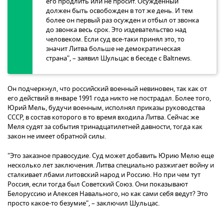
его продлить или не просит. Осужденный
должен быть освобожден в тот же день. И тем
более он первый раз осужден и отбыл от звонка
до звонка весь срок. Это издевательство над
человеком. Если суд все-таки принял это, то
значит Литва больше не демократическая
страна", – заявил Шульцас в беседе с Baltnews.
Он подчеркнул, что российский военный невиновен, так как от
его действий в январе 1991 года никто не пострадал. Более того,
Юрий Мель, будучи военным, исполнял приказы руководства
СССР, в состав которого в то время входила Литва. Сейчас же
Меля судят за события тринадцатилетней давности, тогда как
закон не имеет обратной силы.
"Это заказное правосудие. Суд может добавить Юрию Мелю еще
несколько лет заключения. Литва специально разжигает войну и
сталкивает лбами литовский народ и Россию. Но при чем тут
Россия, если тогда был Советский Союз. Они показывают
Белоруссию и Алексея Навального, но как сами себя ведут? Это
просто какое-то безумие", – заключил Шульцас.