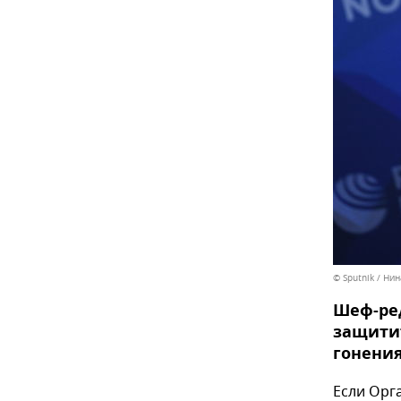
© Sputnik / Ни
Шеф-ред
защитит
гонения
Если Орг