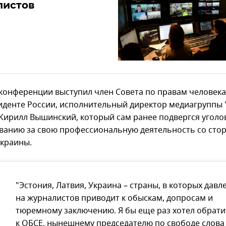
листов
 конференции выступил член Совета по правам человека
иденте России, исполнительный директор медиагруппы 
 Кирилл Вышинский, который сам ранее подвергся угол
ванию за свою профессиональную деятельность со сто
Украины.
"Эстония, Латвия, Украина – страны, в которых давл
на журналистов приводит к обыскам, допросам и
тюремному заключению. Я бы еще раз хотел обрати
к ОБСЕ, нынешнему председателю по свободе слова