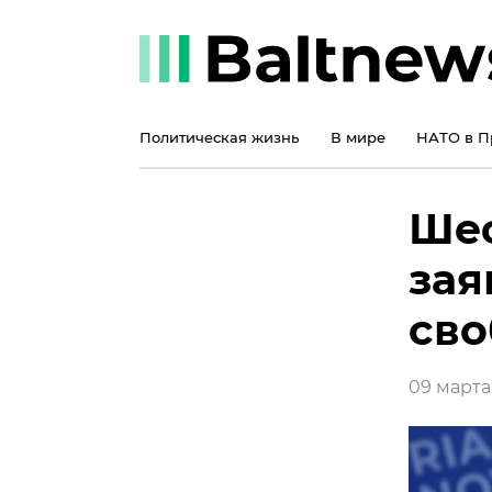
Политическая жизнь
В мире
НАТО в П
Шеф
зая
сво
09 марта 