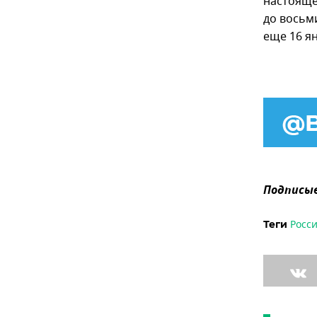
настояще
до восьм
еще 16 ян
Подписыв
Росс
Теги