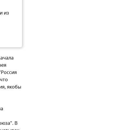
и из
начала
рея
"Россия
 что
ия, якобы
ла
юза". В