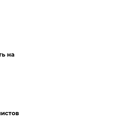
ть на
листов