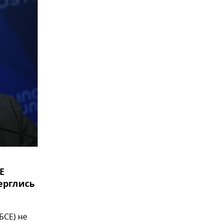
Е
ерглись
БСЕ) не