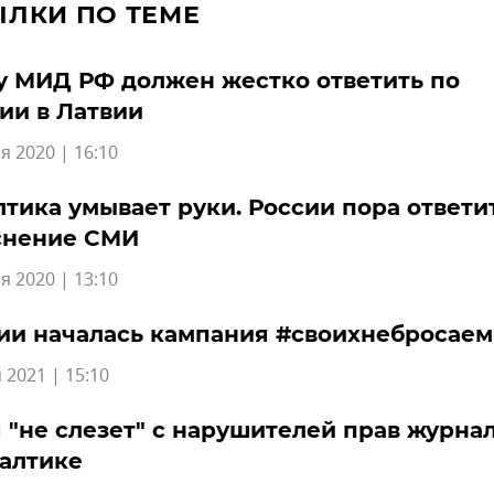
ЫЛКИ ПО ТЕМЕ
 МИД РФ должен жестко ответить по
ии в Латвии
я 2020 | 16:10
тика умывает руки. России пора ответи
снение СМИ
я 2020 | 13:10
ии началась кампания #своихнебросаем
 2021 | 15:10
 "не слезет" с нарушителей прав журна
алтике