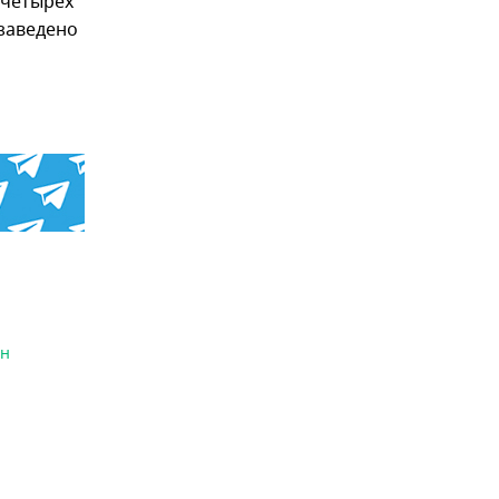
 четырех
 заведено
йн