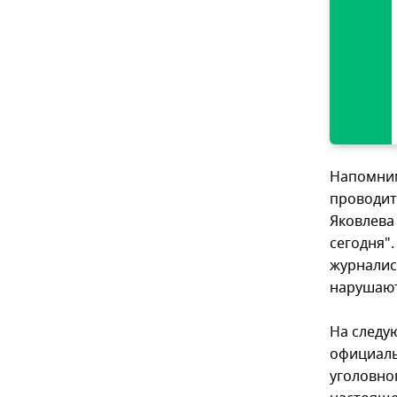
Напомним
проводит
Яковлева
сегодня"
журналис
нарушают
На следу
официаль
уголовно