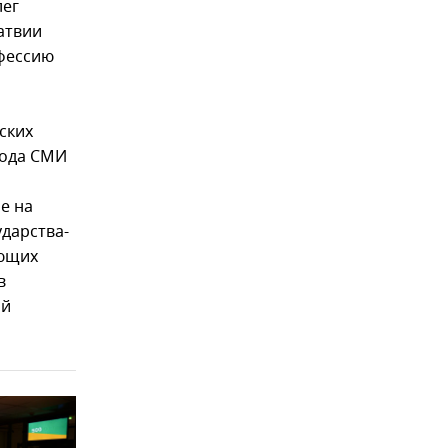
лег
атвии
офессию
ских
бода СМИ
е на
ударства-
ающих
в
ой