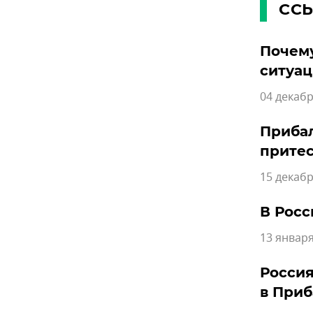
СС
Почему
ситуац
04 декабр
Прибал
прите
15 декабр
В Росс
13 января
Россия
в Приб