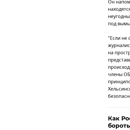
Он напомн
находятс
неугодны
под вым
"Если не
журналис
на прост
представ
происход
члены ОБ
принципо
Хельсинс
безопасн
Как Ро
бороть