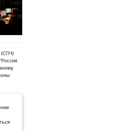
 (СПЧ)
"Россия
овному
роны
ение
ться