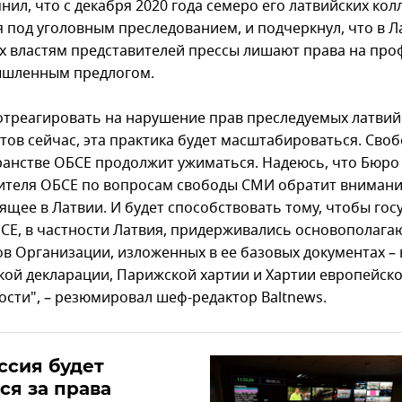
ил, что с декабря 2020 года семеро его латвийских кол
я под уголовным преследованием, и подчеркнул, что в Л
х властям представителей прессы лишают права на пр
ышленным предлогом.
 отреагировать на нарушение прав преследуемых латвий
тов сейчас, эта практика будет масштабироваться. Сво
ранстве ОБСЕ продолжит ужиматься. Надеюсь, что Бюро
ителя ОБСЕ по вопросам свободы СМИ обратит внимани
ящее в Латвии. И будет способствовать тому, чтобы гос
СЕ, в частности Латвия, придерживались основополаг
в Организации, изложенных в ее базовых документах – 
кой декларации, Парижской хартии и Хартии европейск
ости", – резюмировал шеф-редактор Baltnews.
ссия будет
ся за права