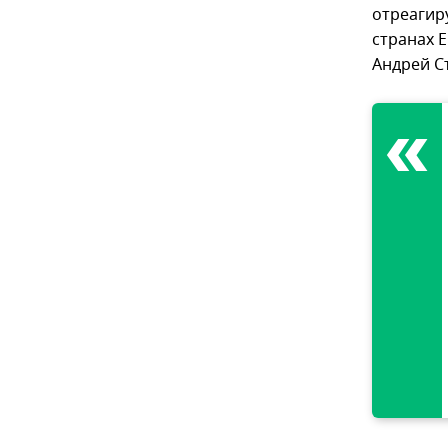
отреагир
странах 
Андрей С