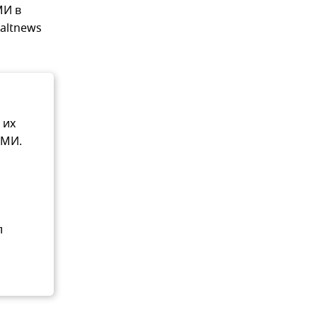
МИ в
altnews
 их
СМИ.
л