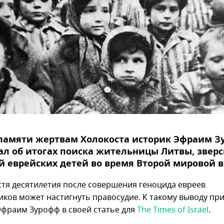
 памяти жертвам Холокоста историк Эфраим 
ал об итогах поиска жительницы Литвы, звер
 еврейских детей во время Второй мировой 
стя десятилетия после совершения геноцида евреев
иков может настигнуть правосудие. К такому выводу пр
Эфраим Зурофф в своей статье для
The Times of Israel
.