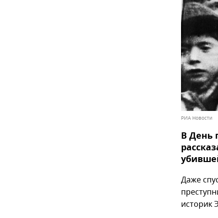
РИА Новости
В День
рассказ
убившей
Даже спу
преступн
историк 