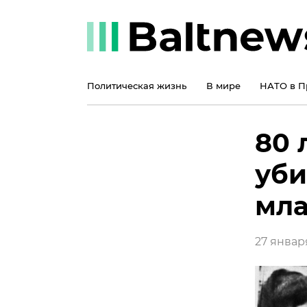
Политическая жизнь
В мире
НАТО в П
80 
уби
мла
27 января