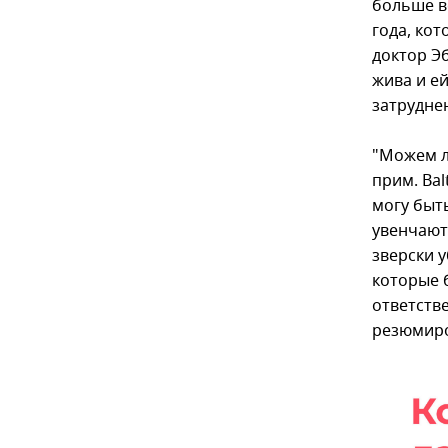
больше в
года, ко
доктор Э
жива и е
затрудне
"Можем л
прим. Bal
могу быть
увенчают
зверски у
которые 
ответстве
резюмиро