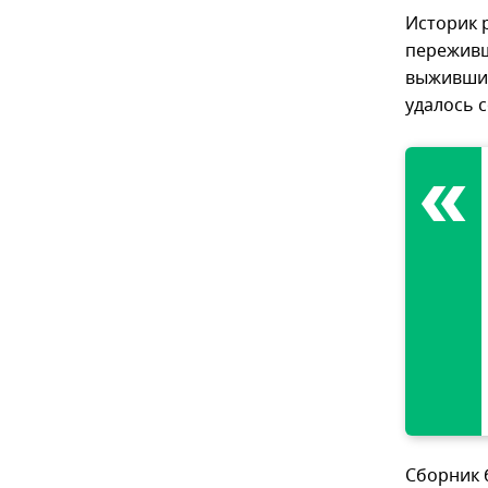
Историк р
переживш
выживших
удалось 
Сборник 