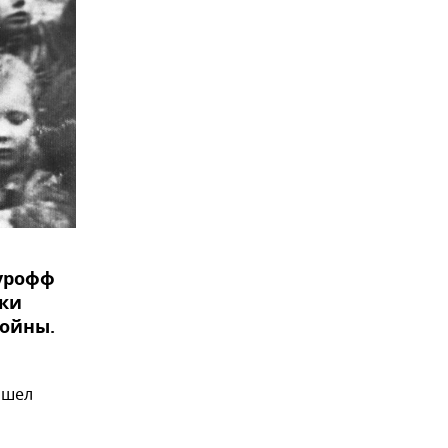
Зурофф
ски
войны.
ишел