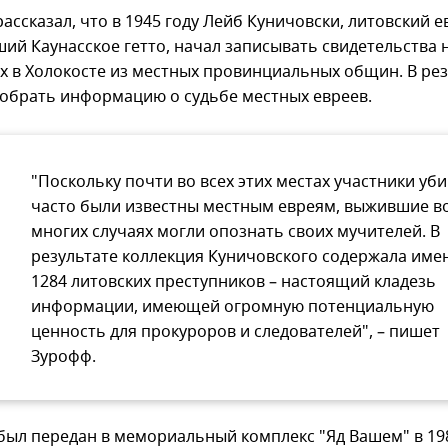
ассказал, что в 1945 году Лейб Куничовски, литовский е
ий Каунасское гетто, начал записывать свидетельства 
 в Холокосте из местных провинциальных общин. В рез
собрать информацию о судьбе местных евреев.
"Поскольку почти во всех этих местах участники уб
часто были известны местным евреям, выжившие в
многих случаях могли опознать своих мучителей. В
результате коллекция Куничовского содержала име
1284 литовских преступников – настоящий кладезь
информации, имеющей огромную потенциальную
ценность для прокуроров и следователей", – пишет
Зурофф.
был передан в мемориальный комплекс "Яд Вашем" в 198