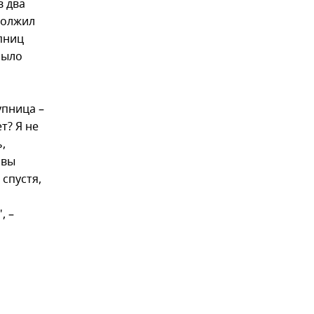
в два
должил
пниц
было
упница –
т? Я не
,
 вы
 спустя,
, –