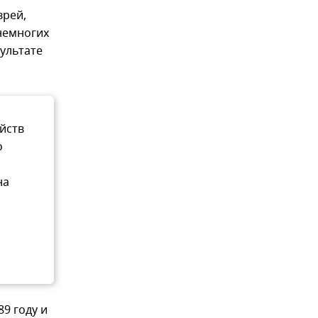
врей,
немногих
ультате
ийств
о
на
9 году и