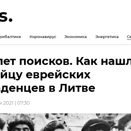
рибалтике
Коронавирус
Экономика
Энергетика
С
лет поисков. Как наш
йцу еврейских
денцев в Литве
 2021 | 07:30