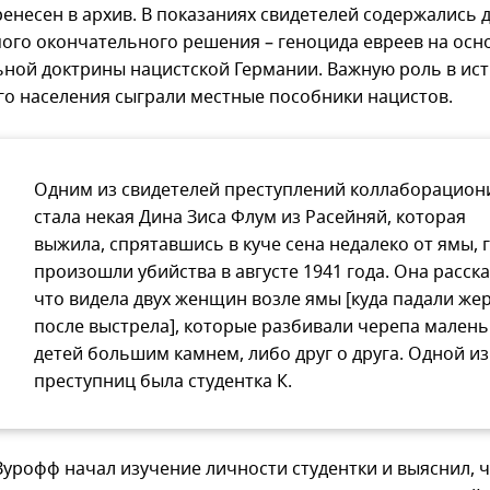
енесен в архив. В показаниях свидетелей содержались д
ого окончательного решения – геноцида евреев на осн
ной доктрины нацистской Германии. Важную роль в ис
го населения сыграли местные пособники нацистов.
Одним из свидетелей преступлений коллаборацион
стала некая Дина Зиса Флум из Расейняй, которая
выжила, спрятавшись в куче сена недалеко от ямы, 
произошли убийства в августе 1941 года. Она расска
что видела двух женщин возле ямы [куда падали же
после выстрела], которые разбивали черепа малень
детей большим камнем, либо друг о друга. Одной из
преступниц была студентка К.
Зурофф начал изучение личности студентки и выяснил, 