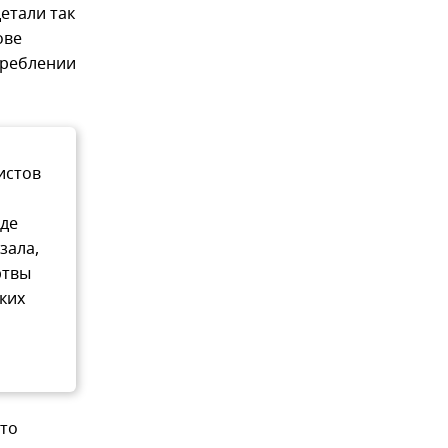
етали так
ове
треблении
истов
где
зала,
ртвы
ких
что