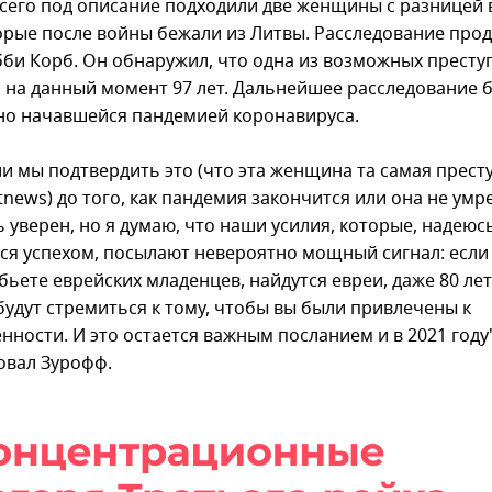
сего под описание подходили две женщины с разницей 
торые после войны бежали из Литвы. Расследование про
бби Корб. Он обнаружил, что одна из возможных престу
й на данный момент 97 лет. Дальнейшее расследование 
но начавшейся пандемией коронавируса.
и мы подтвердить это (что эта женщина та самая прест
tnews) до того, как пандемия закончится или она не умре
 уверен, но я думаю, что наши усилия, которые, надеюсь
ся успехом, посылают невероятно мощный сигнал: если
бьете еврейских младенцев, найдутся евреи, даже 80 лет
будут стремиться к тому, чтобы вы были привлечены к
нности. И это остается важным посланием и в 2021 году"
вал Зурофф.