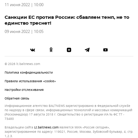
11 июня 2022 | 10:00
Санкции ЕС против России: сбавляем темп, не то
единство треснет!
09 июня 2022 | 10:05
© 2026 lt.baltnews.com
Политика конфиденциальности
Правила использования «cookie»
Настройки отслеживания
Обратная связь
Информационное агентство BALTNEWS зарегистрировано в Федеральной службе
по надзору в сфере связи, информационных технологий и массовых коммуникаций
(Роскомнадзор) 17 августа 2018 г. Свидетельство о регистрации ИА № ФС 77 -
73480
Владельцем сайта
lt.baltnews.com
является МИА «Россия сегодня»,
зарегистрированное по адресу: 119021, Россия, Москва, Зубовский бульвар, 4, стр.
1,2.3.