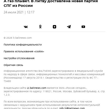
А газ плывет. В Литву доставлена новая партия
СПГ из России
24 июля 2021 | 12:17
© 2026 lt.baltnews.com
Политика конфиденциальности
Правила использования «cookie»
Настройки отслеживания
Обратная связь
Информационное агентство BALTNEWS зарегистрировано в Федеральной службе
по надзору в сфере связи, информационных технологий и массовых коммуникаций
(Роскомнадзор) 17 августа 2018 г. Свидетельство о регистрации ИА № ФС 77 -
73480
Владельцем сайта
lt.baltnews.com
является МИА «Россия сегодня»,
зарегистрированное по адресу: 119021, Россия, Москва, Зубовский бульвар, 4, стр.
1,2.3.
По всем вопросам, возникающим при использовании сайта, в том числе
связанным с нарушением прав использования результатов интеллектуальной
деятельности, просим обращаться по e-mail:
info.lt@baltnews.com