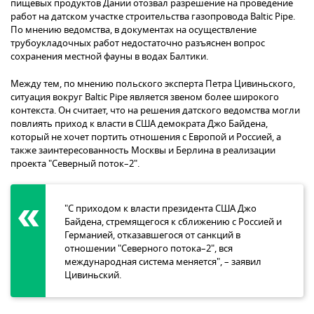
пищевых продуктов Дании отозвал разрешение на проведение
работ на датском участке строительства газопровода Baltic Pipe.
По мнению ведомства, в документах на осуществление
трубоукладочных работ недостаточно разъяснен вопрос
сохранения местной фауны в водах Балтики.
Между тем, по мнению польского эксперта Петра Цивиньского,
ситуация вокруг Baltic Pipe является звеном более широкого
контекста. Он считает, что на решения датского ведомства могли
повлиять приход к власти в США демократа Джо Байдена,
который не хочет портить отношения с Европой и Россией, а
также заинтересованность Москвы и Берлина в реализации
проекта "Северный поток–2".
"С приходом к власти президента США Джо
Байдена, стремящегося к сближению с Россией и
Германией, отказавшегося от санкций в
отношении "Северного потока–2", вся
международная система меняется", – заявил
Цивиньский.