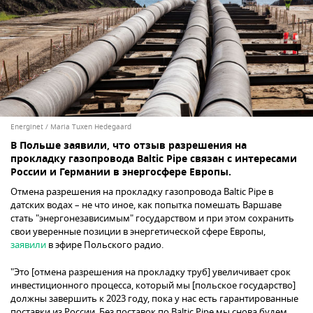
Energinet / Maria Tuxen Hedegaard
В Польше заявили, что отзыв разрешения на
прокладку газопровода Baltic Pipe связан с интересами
России и Германии в энергосфере Европы.
Отмена разрешения на прокладку газопровода Baltic Pipe в
датских водах – не что иное, как попытка помешать Варшаве
стать "энергонезависимым" государством и при этом сохранить
свои уверенные позиции в энергетической сфере Европы,
заявили
в эфире Польского радио.
"Это [отмена разрешения на прокладку труб] увеличивает срок
инвестиционного процесса, который мы [польское государство]
должны завершить к 2023 году, пока у нас есть гарантированные
поставки из России. Без поставок по Baltic Pipe мы снова будем