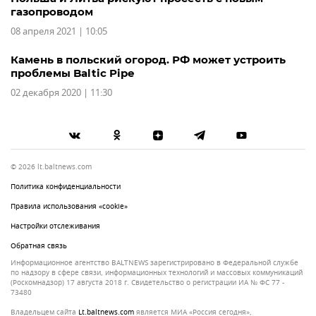
газопроводом
08 апреля 2021 | 10:05
Камень в польский огород. РФ может устроить
проблемы Baltic Pipe
02 декабря 2020 | 11:30
© 2026 lt.baltnews.com
Политика конфиденциальности
Правила использования «cookie»
Настройки отслеживания
Обратная связь
Информационное агентство BALTNEWS зарегистрировано в Федеральной службе
по надзору в сфере связи, информационных технологий и массовых коммуникаций
(Роскомнадзор) 17 августа 2018 г. Свидетельство о регистрации ИА № ФС 77 -
73480
Владельцем сайта
lt.baltnews.com
является МИА «Россия сегодня»,