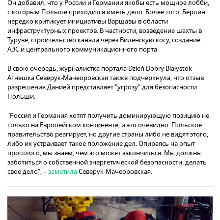
Он добавил, что у России и Германии якобы есть мощное лобби,
с которым Польше приходится иметь дело. Более того, Берлин
нередко критикует инициативы Варшавы в области
инфраструктурных проектов. В частности, возведение шахты в
Туруве, строительство канала через Виленскую косу, создание
АЭС и центрального коммуникационного порта.
В свою очередь, журналистка портала Dzień Dobry Białystok
Агнешка Северук-Мачеоровская также подчеркнула, что отзыв
разрешения Данией представляет "угрозу" для безопасности
Польши.
"Россия и Германия хотят получить доминирующую позицию не
только на Европейском континенте, и это очевидно. Польское
правительство реагирует, но другие страны либо не видят этого,
либо их устраивает такое положение дел. Опираясь на опыт
прошлого, мы знаем, чем это может закончиться. Мы должны
заботиться о собственной энергетической безопасности, делать
свое дело", –
заметила
Северук-Мачеоровская.