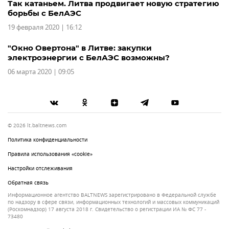
Так катаньем. Литва продвигает новую стратегию
борьбы с БелАЭС
19 февраля 2020 | 16:12
"Окно Овертона" в Литве: закупки
электроэнергии с БелАЭС возможны?
06 марта 2020 | 09:05
© 2026 lt.baltnews.com
Политика конфиденциальности
Правила использования «cookie»
Настройки отслеживания
Обратная связь
Информационное агентство BALTNEWS зарегистрировано в Федеральной службе
по надзору в сфере связи, информационных технологий и массовых коммуникаций
(Роскомнадзор) 17 августа 2018 г. Свидетельство о регистрации ИА № ФС 77 -
73480