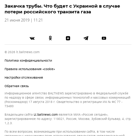
Закачка трубы. Что будет с Украиной в случае
потери российского транзита газа
21 июня 2019 | 11:21
© 2026 lt.baltnews.com
Политика конфиденциальности
Правила использования «cookie»
Настройки отслеживания
Обратная связь
Информационное агентство BALTNEWS зарегистрировано в Федеральной службе
по надзору в сфере связи, информационных технологий и массовых коммуникаций
(Роскомнадзор) 17 августа 2018 г. Свидетельство о регистрации ИА № ФС 77 -
73480
Владельцем сайта
lt.baltnews.com
является МИА «Россия сегодня»,
зарегистрированное по адресу: 119021, Россия, Москва, Зубовский бульвар, 4, стр.
1,2.3.
По всем вопросам, возникающим при использовании сайта, в том числе
связанным с нарушением прав использования результатов интеллектуальной