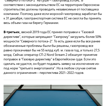
"Северного потока–2" на суше – газопровод EUGAL. В
соответствии с законодательством ЕС на территории Евросоюза
строительство должны проводить независимые от поставщика
компании. Поэтому даже если морской газопровод заработал бы
к 31 декабря, газотранспортная система ЕС не смогла бы принять
весь объем газа на берегу Германии.
В-третьих,
весной 2019 года ЕС принял поправки к "Газовой
директиве", которые запрещают "Газпрому" загрузить более 50%
мощности "Северного потока–2". То есть даже если бы все ранее
обозначенные проблемы были бы решены, газопровод все
равно прокачивал бы не 55 млрд куб. м. газа в год, а только 27,5
млрд. Сейчас оператор СП-2 Nord Stream 2 обжалует принятие
поправок в "Газовую директиву" в Европейском суде. Если это
сделать не удастся, он будет подавать заявку на исключение из-
под норм "третьего энергопакета". Но в любом случае снятие
данного ограничения – перспектива 2021–2022 годов.