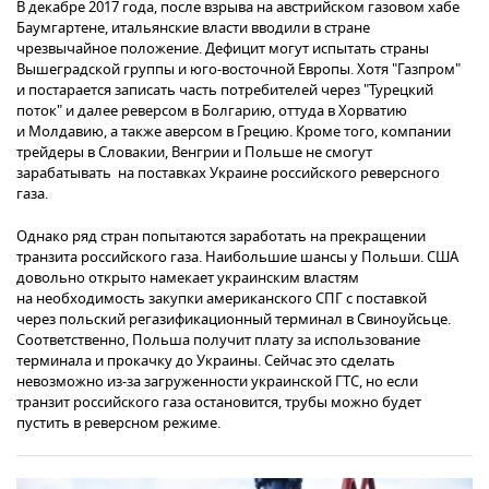
В декабре 2017 года, после взрыва на австрийском газовом хабе
Баумгартене, итальянские власти вводили в стране
чрезвычайное положение. Дефицит могут испытать страны
Вышеградской группы и юго-восточной Европы. Хотя "Газпром"
и постарается записать часть потребителей через "Турецкий
поток" и далее реверсом в Болгарию, оттуда в Хорватию
и Молдавию, а также аверсом в Грецию. Кроме того, компании
трейдеры в Словакии, Венгрии и Польше не смогут
зарабатывать на поставках Украине российского реверсного
газа.
Однако ряд стран попытаются заработать на прекращении
транзита российского газа. Наибольшие шансы у Польши. США
довольно открыто намекает украинским властям
на необходимость закупки американского СПГ с поставкой
через польский регазификационный терминал в Свиноуйсьце.
Соответственно, Польша получит плату за использование
терминала и прокачку до Украины. Сейчас это сделать
невозможно из-за загруженности украинской ГТС, но если
транзит российского газа остановится, трубы можно будет
пустить в реверсном режиме.