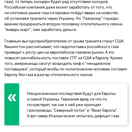
газа), то теперь концерн будет рад отсутствию холодов.
Российская компания даже может заработать от того, что
на спотовом рынке газа котировки пойдут вверх на новостях
об остановке транзита через Украину. Но "Газпрому" гораздо
важнее продержаться вторую половину отопительного сезона
"январь-март", чем заработать деньги.
Главным выгодоприобретателем от срыва транзита станут США.
Вашингтон рассчитывает, что недопоставка российского газа
приведет к росту цен на европейском газовом рынке. А это
повысит рентабельность поставок СПГ из США в Европу. Кроме
того, американцы смогут возродить миф о "ненадежном
поставщике", который якобы по политическим мотивам составил
Европу без газа в разгар отопительного сезона.
Неоднозначные последствия будут для Европы
и самой Украины. Германия вряд ли что-то
почувствует, так как к ней уже приходят
газопроводы "Северный поток" и "Ямал Европа".
А вот север Италии может испытать дефицит газа.