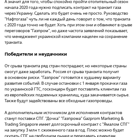
А значит для того, чтобы спокойно пройти отопительный сезон
начала 2020 года нужно подписать контракт на транзит газа
через Украину. Сделать это будет очень не просто. Руководство
"Нафтогаза" чуть ли не каждый день говорит о том, что транзита
с 2020 года точно не будет. Хоть при этом они и обвиняют в срыве
переговоров "Газпром", но даже частота заявлений показывает,
что менеджмент украинской компании нацелен на сохранение
транзита.
Победители и неудачники
От срыва транзита ряд стран пострадают, но некоторые страны
смогут даже заработать. Россия от срыва транзита получит
в основном риски. "Газпром" готовится к худшему варианту
развития событий. В случае остановки с 1 января прокачки газа
по украинской ГТС, госконцерн будет поставлять клиентам газ
из европейских подземных хранилищ, куда закачивается сырье.
Также будут задействованы все обходные газопроводы.
А дополнительным источником для исполнения контрактов
станут поставки СПГ. "Дочка" "Газпрома" Gazprom Marketing &
Trading Singapore имеет долгосрочный контракт с "Ямалом СПГ"
на закупку 3 млн т. сжиженного газа в год. Плюс можно будет
скупать СПГ на свободном рынке и передавать клиентам