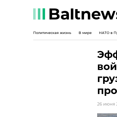
Политическая жизнь
В мире
НАТО в П
Эфф
вой
гру
про
26 июня 2