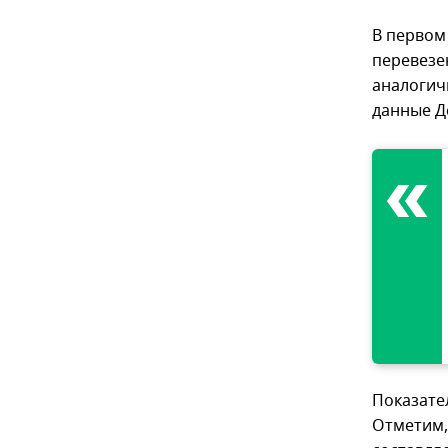
В первом
перевезен
аналогич
данные Д
Показате
Отметим,