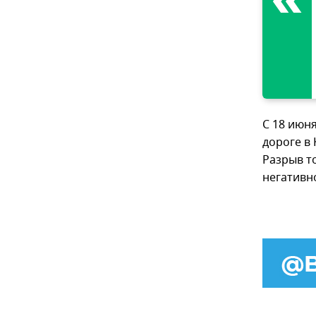
С 18 июн
дороге в
Разрыв т
негативн