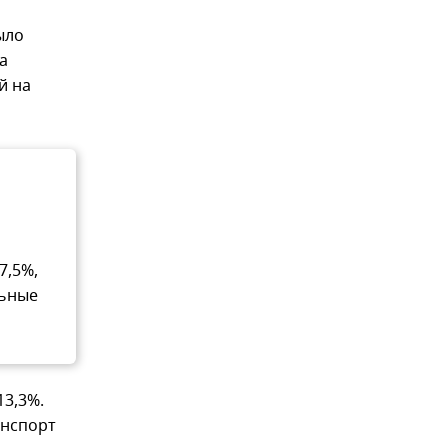
ыло
а
й на
7,5%,
льные
13,3%.
анспорт