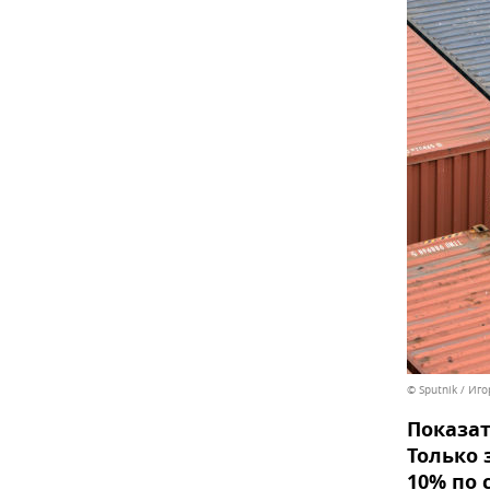
© Sputnik / Иг
Показат
Только 
10% по 