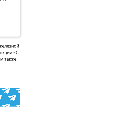
ь
 железной
нкции ЕС.
ом также