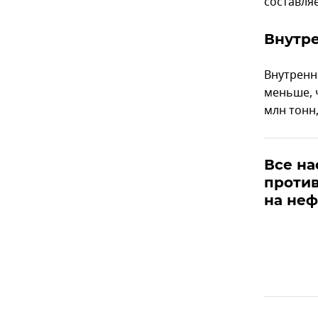
составля
Внутр
Внутренни
меньше, 
млн тонн,
Все на
против
на неф