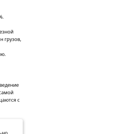
%.
лезной
н грузов,
ию.
ведение
 самой
щаются с
ьно