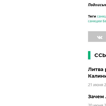
Подписыв
санк
Теги
санкции Б
СС
Литва 
Калин
21 июня 2
Зачем 
20 июня 2