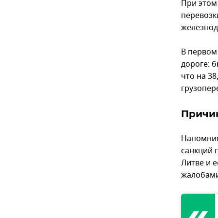
При этом
перевозк
железнод
В первом
дороге: 
что на 3
грузопер
Причи
Напомним
санкций 
Литве и 
жалобами