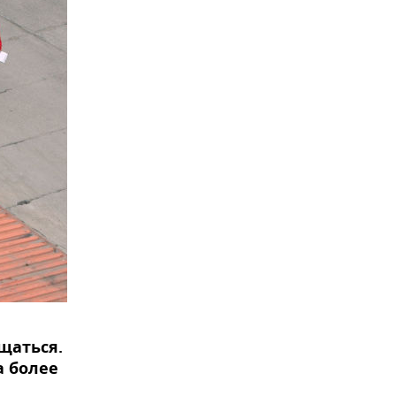
щаться.
а более