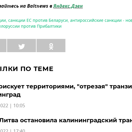
айтесь на Baltnews в
Яндекс.Дзен
ции
,
санкции ЕС против Беларуси
,
антироссийские санкции - но
елоруссии против Прибалтики
ЫЛКИ ПО ТЕМЕ
рискует территориями, "отрезая" транзи
инград
022 | 10:05
Литва остановила калининградский тра
022 | 17:40