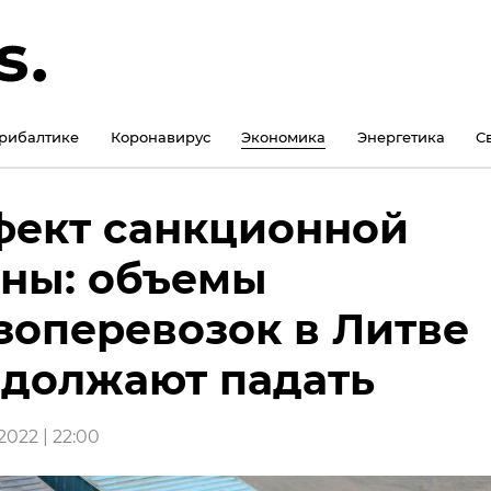
рибалтике
Коронавирус
Экономика
Энергетика
С
ект санкционной
ны: объемы
зоперевозок в Литве
должают падать
022 | 22:00