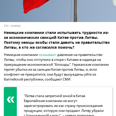
CC0
/
pixabay
Немецкие компании стали испытывать трудности из-
за экономических санкций Китая против Литвы.
Поэтому немцы якобы стали давить на правительство
Литвы, а кто же согласился помочь?
Немецкие компании
оказывают
давление на правительство
Литвы, чтобы оно отступило в споре с Китаем в надежде на
прекращение экономической "блокады". Германские компании
терпят убытки из-за санкции Китая против Литвы, и, если
конфликт не прекратится, они будут вынуждены уйти из
балтийской республики, сообщают СМИ.
"Литва стала запретной зоной в Китае.
Европейские компании не могут
зарегистрировать ее как страну происхождения
продукции, которую они продают. Литву убрали
с [таможенной] карты", – заявил президент