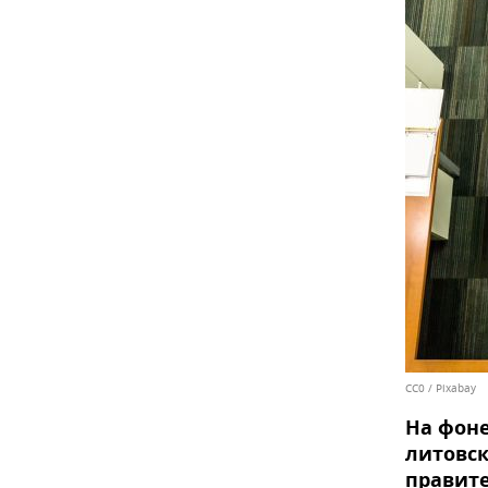
CC0
/
Pixabay
На фоне
литовск
правит