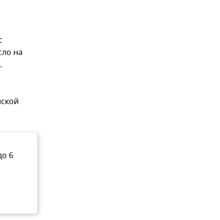
с
сло на
.
йской
до 6
и