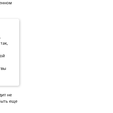
венном
.
так,
шой
твы
дит не
 быть еще