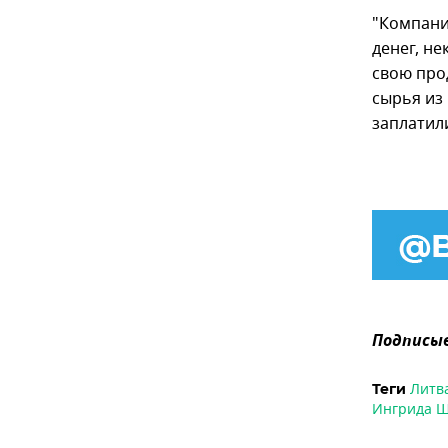
"Компани
денег, н
свою про
сырья из 
заплатили
Подписыв
Литв
Теги
Ингрида 