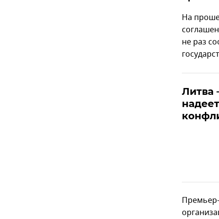
На проше
соглашен
не раз с
государс
Литва 
надеет
конфл
Премьер-
организа