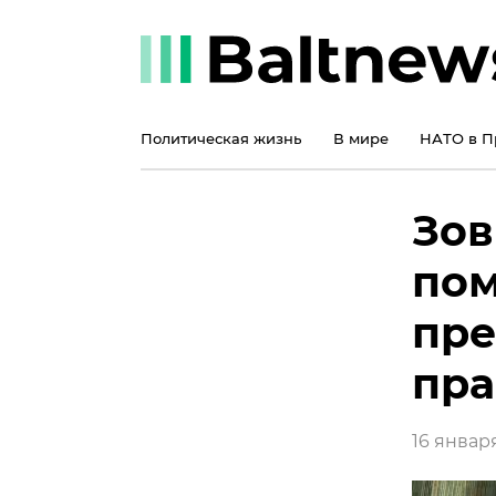
Политическая жизнь
В мире
НАТО в П
Зов
пом
пр
пра
16 января