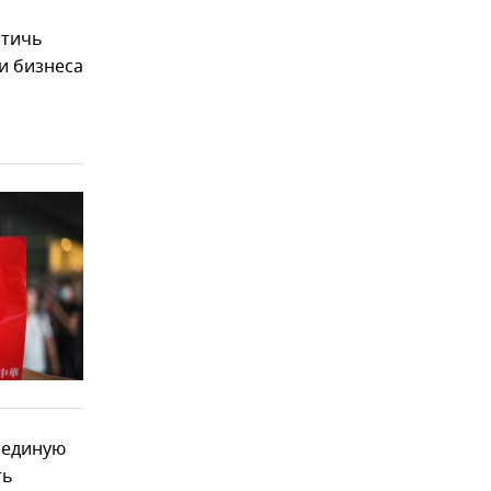
стичь
и бизнеса
 единую
ть