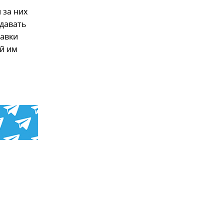
 за них
одавать
тавки
ый им