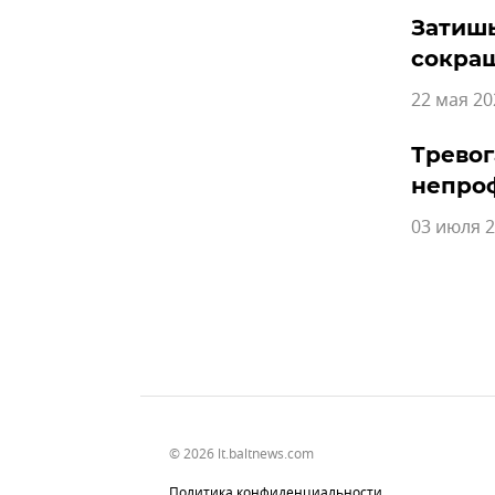
Затишь
сокра
22 мая 20
Тревог
непро
03 июля 2
© 2026 lt.baltnews.com
Политика конфиденциальности