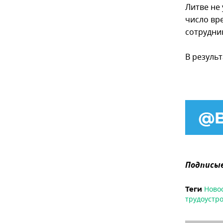
Литве не 
число вр
сотрудни
В резуль
Подписыв
Ново
Теги
трудоустро