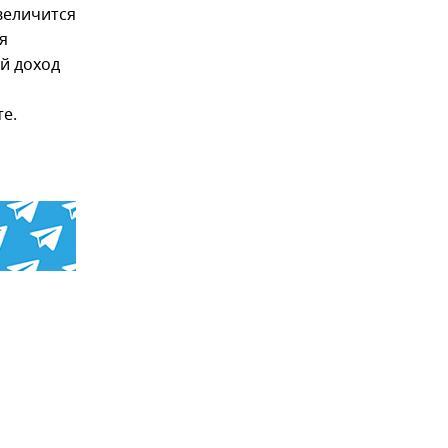
увеличится
я
й доход
е.