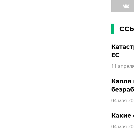
СС
Катаст
ЕС
11 апреля
Капля 
безра
04 мая 20
Какие 
04 мая 20