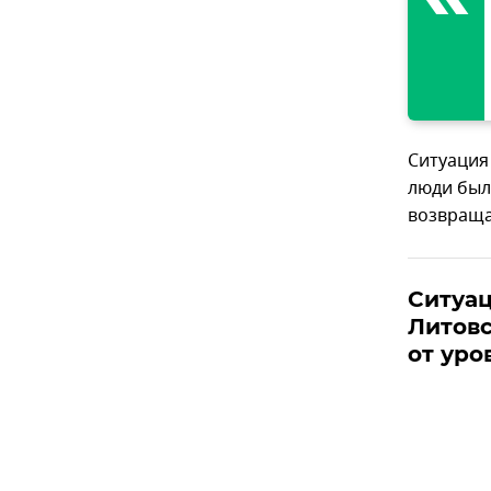
Ситуация
люди были
возвраща
Ситуац
Литовс
от уро