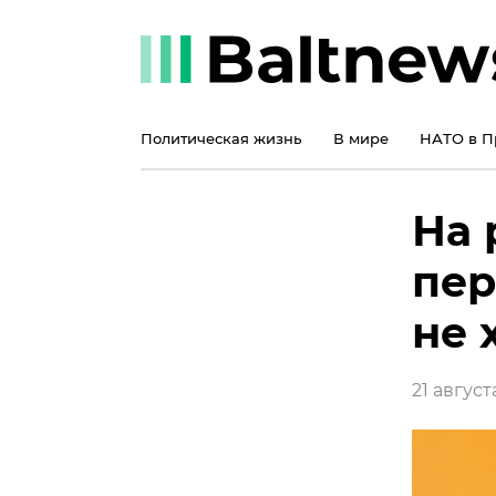
Политическая жизнь
В мире
НАТО в П
На 
пер
не 
21 августа