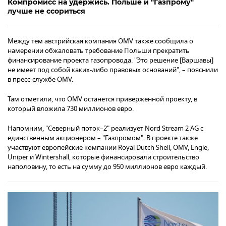
Компромисс на удержись. Польше и "Газпрому"
лучше не ссориться
Между тем австрийская компания OMV также сообщила о
намерении обжаловать требование Польши прекратить
финансирование проекта газопровода. "Это решение [Варшавы]
не имеет под собой каких-либо правовых оснований", – пояснили
в пресс-службе OMV.
Там отметили, что OMV останется приверженной проекту, в
который вложила 730 миллионов евро.
Напомним, "Северный поток–2" реализует Nord Stream 2 AG с
единственным акционером – "Газпромом". В проекте также
участвуют европейские компании Royal Dutch Shell, OMV, Engie,
Uniper и Wintershall, которые финансировали строительство
наполовину, то есть на сумму до 950 миллионов евро каждый.