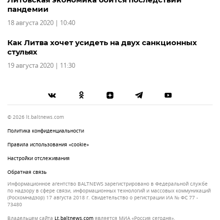
пандемии
18 августа 2020 | 10:40
Как Литва хочет усидеть на двух санкционных
стульях
19 августа 2020 | 11:30
© 2026 lt.baltnews.com
Политика конфиденциальности
Правила использования «cookie»
Настройки отслеживания
Обратная связь
Информационное агентство BALTNEWS зарегистрировано в Федеральной службе
по надзору в сфере связи, информационных технологий и массовых коммуникаций
(Роскомнадзор) 17 августа 2018 г. Свидетельство о регистрации ИА № ФС 77 -
73480
Владельцем сайта
lt.baltnews.com
является МИА «Россия сегодня»,