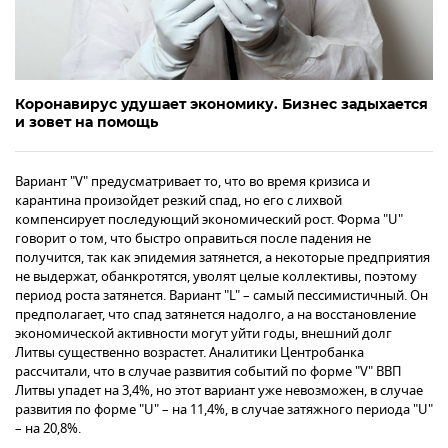
Коронавирус удушает экономику. Бизнес задыхается
и зовет на помощь
Вариант "V" предусматривает то, что во время кризиса и
карантина произойдет резкий спад, но его с лихвой
компенсирует последующий экономический рост. Форма "U"
говорит о том, что быстро оправиться после падения не
получится, так как эпидемия затянется, а некоторые предприятия
не выдержат, обанкротятся, уволят целые коллективы, поэтому
период роста затянется. Вариант "L" – самый пессимистичный. Он
предполагает, что спад затянется надолго, а на восстановление
экономической активности могут уйти годы, внешний долг
Литвы существенно возрастет. Аналитики Центробанка
рассчитали, что в случае развития событий по форме "V" ВВП
Литвы упадет на 3,4%, но этот вариант уже невозможен, в случае
развития по форме "U" – на 11,4%, в случае затяжного периода "U"
– на 20,8%.