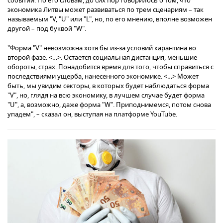
событий. По его словам, до сих пор говорилось о том, что
экономика Литвы может развиваться по трем сценариям – так
называемым "V, "U" или "L", но, по его мнению, вполне возможен
другой – под буквой "W".
"Форма "V" невозможна хотя бы из-за условий карантина во
второй фазе. <…>. Остается социальная дистанция, меньшие
обороты, страх. Понадобится время для того, чтобы справиться с
последствиями ущерба, нанесенного экономике. <…> Может
быть, мы увидим секторы, в которых будет наблюдаться форма
"V", но, глядя на всю экономику, в лучшем случае будет форма
"U", а, возможно, даже форма "W". Приподнимемся, потом снова
упадем", – сказал он, выступая на платформе YouTube.