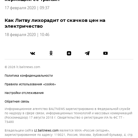
17 февраля 2020 | 09:37
Как Литву лихорадит от скачков цен на
электричество
18 февраля 2020 | 10:46
© 2026 lt.baltnews.com
Политика конфиденциальности
Правила использования «cookie»
Настройки отслеживания
Обратная связь
Информационное агентство BALTNEWS зарегистрировано в Федеральной службе
по надзору в сфере связи, информационных технологий и массовых коммуникаций
(Роскомнадзор) 17 августа 2018 г. Свидетельство о регистрации ИА № ФС 77 -
73480
Владельцем сайта
lt.baltnews.com
является МИА «Россия сегодня»,
зарегистрированное по адресу: 119021, Россия, Москва, Зубовский бульвар, 4, стр.