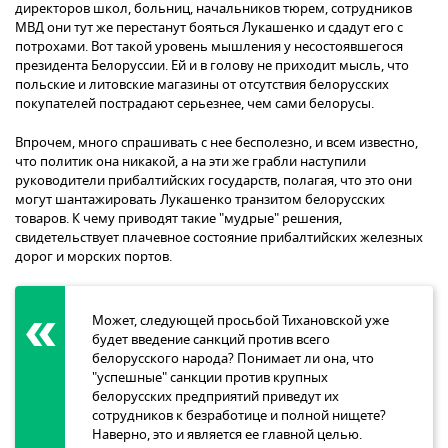
директоров школ, больниц, начальников тюрем, сотрудников
МВД они тут же перестанут бояться Лукашенко и сдадут его с
потрохами. Вот такой уровень мышления у несостоявшегося
президента Белоруссии. Ей и в голову не приходит мысль, что
польские и литовские магазины от отсутствия белорусских
покупателей пострадают серьезнее, чем сами белорусы.
Впрочем, много спрашивать с нее бесполезно, и всем известно,
что политик она никакой, а на эти же грабли наступили
руководители прибалтийских государств, полагая, что это они
могут шантажировать Лукашенко транзитом белорусских
товаров. К чему приводят такие "мудрые" решения,
свидетельствует плачевное состояние прибалтийских железных
дорог и морских портов.
Может, следующей просьбой Тихановской уже
будет введение санкций против всего
белорусского народа? Понимает ли она, что
"успешные" санкции против крупных
белорусских предприятий приведут их
сотрудников к безработице и полной нищете?
Наверно, это и является ее главной целью.