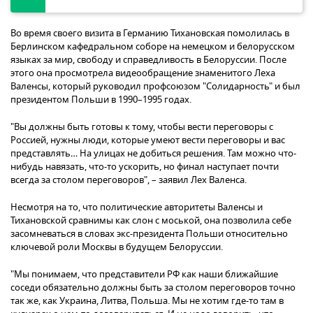
Во время своего визита в Германию Тихановская помолилась в
Берлинском кафедральном соборе на немецком и белорусском
языках за мир, свободу и справедливость в Белоруссии. После
этого она просмотрела видеообращение знаменитого Леха
Валенсы, который руководил профсоюзом "Солидарность" и был
президентом Польши в 1990–1995 годах.
"Вы должны быть готовы к тому, чтобы вести переговоры с
Россией, нужны люди, которые умеют вести переговоры и вас
представлять… На улицах не добиться решения. Там можно что-
нибудь навязать, что-то ускорить, но финал наступает почти
всегда за столом переговоров", – заявил Лех Валенса.
Несмотря на то, что политические авторитеты Валенсы и
Тихановской сравнимы как слон с моськой, она позволила себе
засомневаться в словах экс-президента Польши относительно
ключевой роли Москвы в будущем Белоруссии.
"Мы понимаем, что представители РФ как наши ближайшие
соседи обязательно должны быть за столом переговоров точно
так же, как Украина, Литва, Польша. Мы не хотим где-то там в