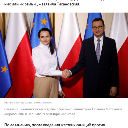
них или их семьи", – заявила Тихановская.
REUTERS / Agencja Gazeta / Dawid Zuchowicz
Светлана Тихановская на встрече с премьер-министром Польши Матеушем
Моравецким в Варшаве, 9 сентября 2020 года
По ее мнению, после введения жестких санкций против