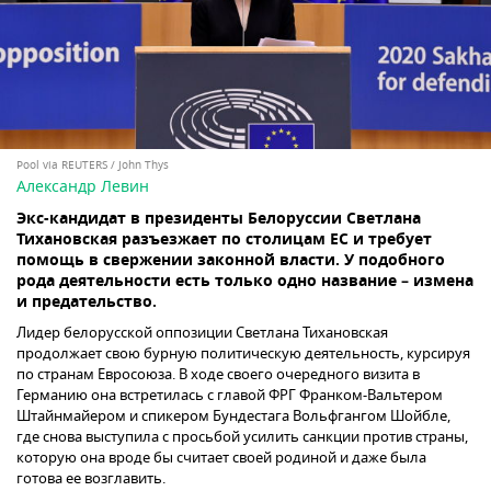
Pool via REUTERS / John Thys
Александр Левин
Экс-кандидат в президенты Белоруссии Светлана
Тихановская разъезжает по столицам ЕС и требует
помощь в свержении законной власти. У подобного
рода деятельности есть только одно название – измена
и предательство.
Лидер белорусской оппозиции Светлана Тихановская
продолжает свою бурную политическую деятельность, курсируя
по странам Евросоюза. В ходе своего очередного визита в
Германию она встретилась с главой ФРГ Франком-Вальтером
Штайнмайером и спикером Бундестага Вольфгангом Шойбле,
где снова выступила с просьбой усилить санкции против страны,
которую она вроде бы считает своей родиной и даже была
готова ее возглавить.