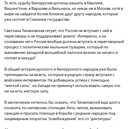
То есть судьбу Белоруссии должны решать в Берлине,
Вашингтоне, в Варшаве и Вильнюсе, но никак не в Москве, хотя в
мире не найдется более близких друг другу народов, которые
уже состоят в Союзном государстве.
Светлана Тихановская сетует, что Россия не вступает с ней в
переговоры и не поддерживает диалог. Интересно, а на
основании чего Россия вообще должна вступать в переговорный
процесс с политическим мыльным пузырем, который по
мановению западной волшебной палочки возник из ничего и
лопнет в никуда?
В общей истории русского и белорусского народов уже были
претенденты на власть, которые в родную страну вступали с
войсками интервентов. Не добившись успеха с помощью
"мягкой силы", на Западе не преминут использовать самую что
ни на есть жесткую силу.
В заключении хотелось бы сказать, что Тихановской еще долго
колесить по натовским столицам, бить челом, вымаливать
санкции и просить помощи в борьбе с родным народом под
лицемерным лозунгом "освобождения" его от "диктатуры".