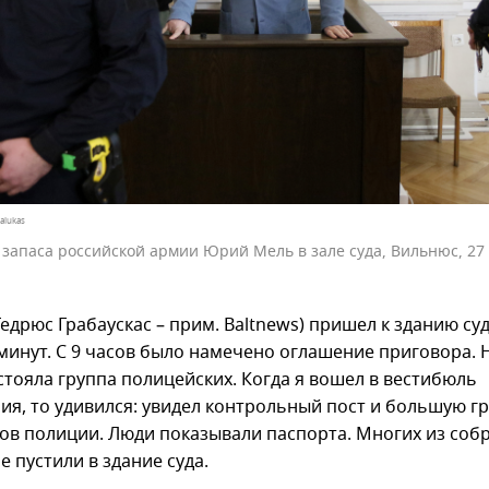
alukas
 запаса российской армии Юрий Мель в зале суда, Вильнюс, 27
Гедрюс Грабаускас – прим. Baltnews) пришел к зданию суд
 минут. С 9 часов было намечено оглашение приговора. 
стояла группа полицейских. Когда я вошел в вестибюль
ия, то удивился: увидел контрольный пост и большую г
ов полиции. Люди показывали паспорта. Многих из соб
 пустили в здание суда.