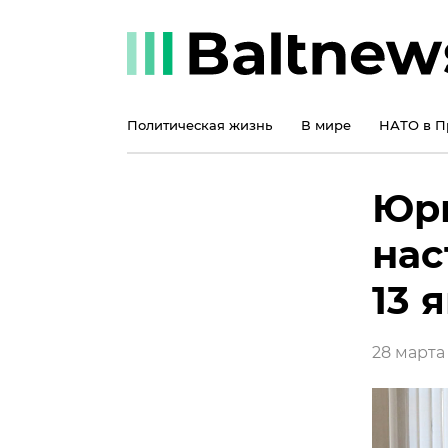
Политическая жизнь
В мире
НАТО в П
Юри
нас
13 
28 марта 