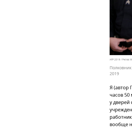
AFP 2019 / Petras M
Полковник
2019
Я (автор 
часов 50
у дверей 
учрежден
работник
вообще не