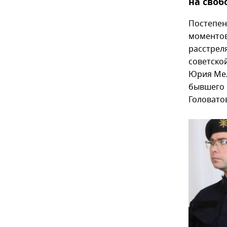
на своб
Постепен
моментов
расстрел
советско
Юрия Меля
бывшего 
Головатов