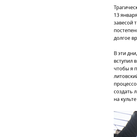
Трагичес
13 январ
завесой т
постепенн
долгое в
В эти дни
вступил 
чтобы я 
литовский
процессо
создать 
на культ