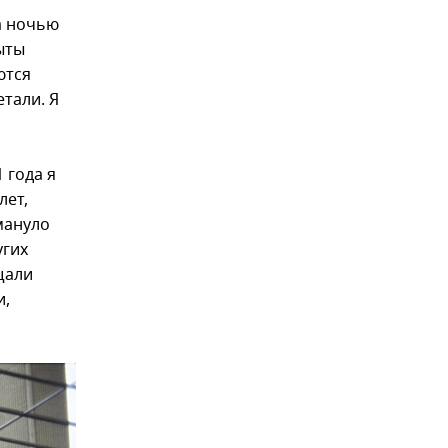
а ночью
ыты
ются
етали. Я
 года я
лет,
мануло
угих
щали
и,