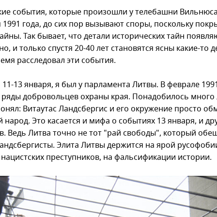
кие события, которые произошли у телебашни Вильнюс
я 1991 года, до сих пор вызывают споры, поскольку покр
айны. Так бывает, что детали исторических тайн появля
о, и только спустя 20-40 лет становятся ясны какие-то д
ремя расследовал эти события.
, 11-13 января, я был у парламента Литвы. В феврале 1991
в ряды добровольцев охраны края. Понадобилось много 
понял: Витаутас Ландсбергис и его окружение просто об
 народ. Это касается и мифа о событиях 13 января, и др
в. Ведь Литва точно не тот "рай свободы", который обе
ландсбергисты. Элита Литвы держится на ярой русофоби
е нацистских преступников, на фальсификации истории.