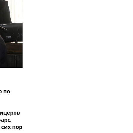
р по
фицеров
арс,
 сих пор