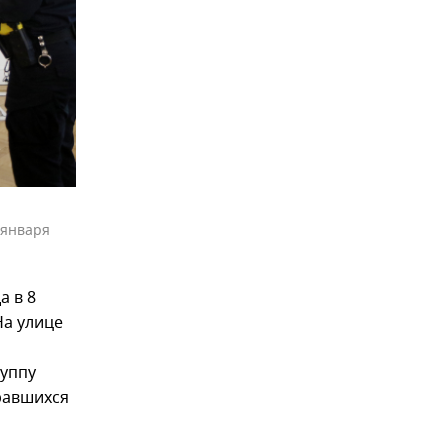
 января
а в 8
На улице
руппу
равшихся