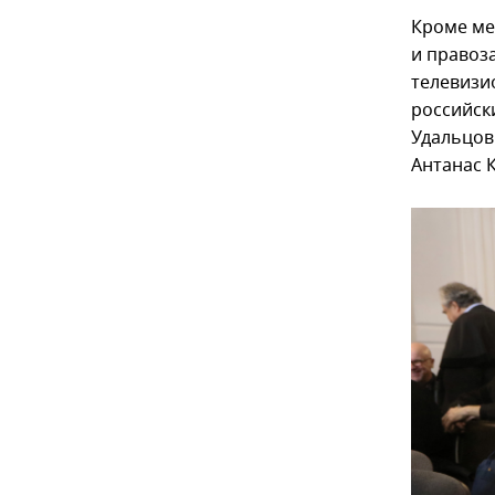
Кроме мен
и правоз
телевизи
российск
Удальцов
Антанас 