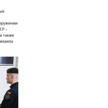
ых
ооружении
СР –
а также
ихаила