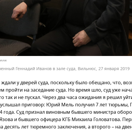
alukas
енный Геннадий Иванов в зале суда, Вильнюс, 27 января 2019
 ждали у дверей суда, поскольку было обещано, что, во
 пройти на заседание суда. Но время шло, суд уже нача
то так и не пускал. Через два часа ожидания я решил уйт
 услышал приговор: Юрий Мель получил 7 лет тюрьмы, 
 4 года. Суд признал виновным бывшего министра обор
Язова и бывшего офицера КГБ Михаила Головатова. Пер
а десять лет тюремного заключения, а второго – на две