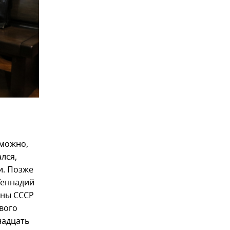
зможно,
лся,
и. Позже
Геннадий
оны СССР
вого
надцать