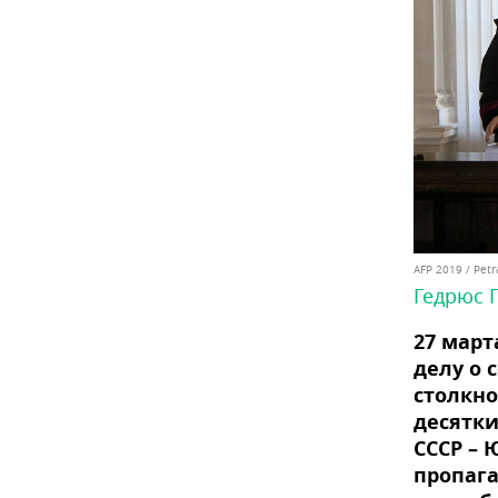
AFP 2019 / Pet
Гедрюс 
27 март
делу о 
столкно
десятки
СССР – 
пропага