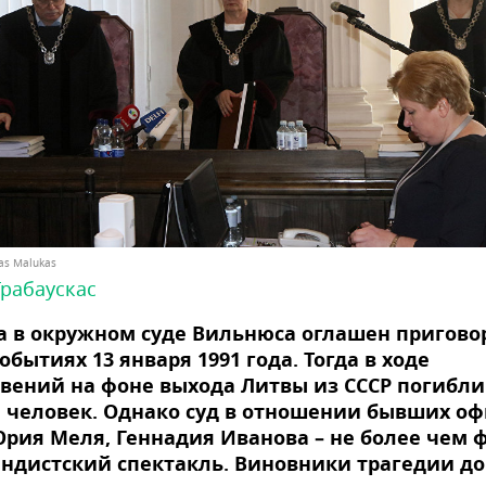
ras Malukas
Грабаускас
а в окружном суде Вильнюса оглашен пригово
событиях 13 января 1991 года. Тогда в ходе
вений на фоне выхода Литвы из СССР погибли
 человек. Однако суд в отношении бывших о
Юрия Меля, Геннадия Иванова – не более чем ф
ндистский спектакль. Виновники трагедии до