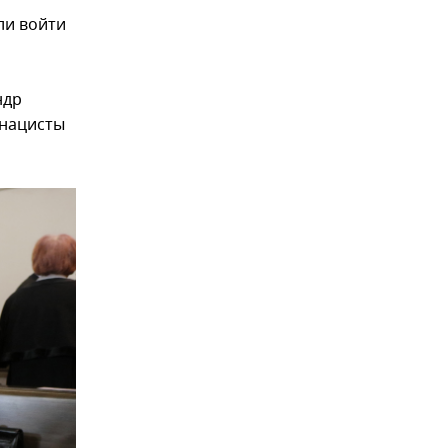
ли войти
ндр
онацисты