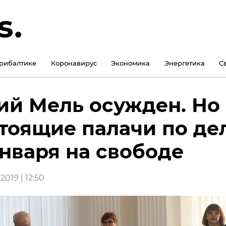
рибалтике
Коронавирус
Экономика
Энергетика
С
й Мель осужден. Но
тоящие палачи по де
января на свободе
2019 | 12:50