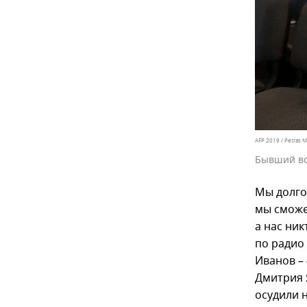
AFP 2019 / Petras M
Бывший во
Мы долго
мы сможем
а нас ник
по радио
Иванов –
Дмитрия 
осудили н