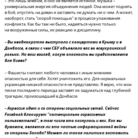
– Это лишь мнение, и оно не является истиной. Музыка –
универсальная энергия объединения людей. Она может поднять
в бой, опустить на диван и заставить не думать ни о чем. А может,
наоборот, стать "скорой помощью" в процессе улаживания
конфликта. Как бы там ни было, надеяться нужно только
на вооруженные силы, их реакцию и дисциплину.
– Вы неоднократно выступали с концертами в Крыму и в
Донбассе, в связи с чем СБУ объявляла вас во всеукраинский
розыск. На ваш взгляд, какую опасность вы представляете
для Киева?
– Фашисты считают любого человека с иным мнением
опасностью для себя. Хотят уничтожить его. Для нормальных
украинцев никакой опасности я не представляю. Я верю, что мои
песни последнего периода заставят их задуматься над глубиной
трагедии, произошедшей в Донбассе.
– Агрессия идет и со стороны социальных сетей. Сейчас
Facebook блокирует "потенциально агрессивных
пользователей", в том числе это коснулось и вас. Как вы
думаете, является ли это частью информационной войны
со стороны Запада? Может ли такая политика заставить