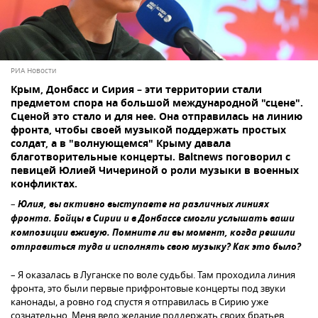
РИА Новости
Крым, Донбасс и Сирия – эти территории стали
предметом спора на большой международной "сцене".
Сценой это стало и для нее. Она отправилась на линию
фронта, чтобы своей музыкой поддержать простых
солдат, а в "волнующемся" Крыму давала
благотворительные концерты. Baltnews поговорил с
певицей Юлией Чичериной о роли музыки в военных
конфликтах.
–
Юлия, вы активно выступаете на различных линиях
фронта. Бойцы в Сирии и в Донбассе смогли услышать ваши
композиции вживую. Помните ли вы момент, когда решили
отправиться туда и исполнять свою музыку? Как это было?
– Я оказалась в Луганске по воле судьбы. Там проходила линия
фронта, это были первые прифронтовые концерты под звуки
канонады, а ровно год спустя я отправилась в Сирию уже
сознательно. Меня вело желание поддержать своих братьев,