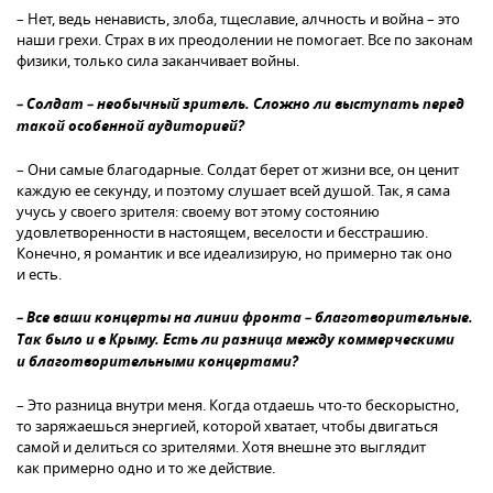
– Нет, ведь ненависть, злоба, тщеславие, алчность и война – это
наши грехи. Страх в их преодолении не помогает. Все по законам
физики, только сила заканчивает войны.
– Солдат – необычный зритель. Сложно ли выступать перед
такой особенной аудиторией?
– Они самые благодарные. Солдат берет от жизни все, он ценит
каждую ее секунду, и поэтому слушает всей душой. Так, я сама
учусь у своего зрителя: своему вот этому состоянию
удовлетворенности в настоящем, веселости и бесстрашию.
Конечно, я романтик и все идеализирую, но примерно так оно
и есть.
– Все ваши концерты на линии фронта – благотворительные.
Так было и в Крыму. Есть ли разница между коммерческими
и благотворительными концертами?
– Это разница внутри меня. Когда отдаешь что-то бескорыстно,
то заряжаешься энергией, которой хватает, чтобы двигаться
самой и делиться со зрителями. Хотя внешне это выглядит
как примерно одно и то же действие.