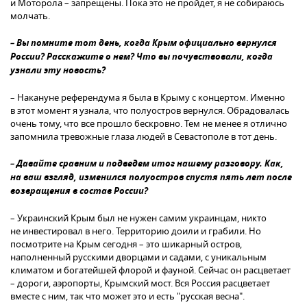
и Моторола – запрещены. Пока это не пройдет, я не собираюсь
молчать.
– Вы помните тот день, когда Крым официально вернулся
России? Расскажите о нем? Что вы почувствовали, когда
узнали эту новость?
– Накануне референдума я была в Крыму с концертом. Именно
в этот момент я узнала, что полуостров вернулся. Обрадовалась
очень тому, что все прошло бескровно. Тем не менее я отлично
запомнила тревожные глаза людей в Севастополе в тот день.
– Давайте сравним и подведем итог нашему разговору. Как,
на ваш взгляд, изменился полуостров спустя пять лет после
возвращения в состав России?
– Украинский Крым был не нужен самим украинцам, никто
не инвестировал в него. Территорию доили и грабили. Но
посмотрите на Крым сегодня – это шикарный остров,
наполненный русскими дворцами и садами, с уникальным
климатом и богатейшей флорой и фауной. Сейчас он расцветает
– дороги, аэропорты, Крымский мост. Вся Россия расцветает
вместе с ним, так что может это и есть "русская весна".